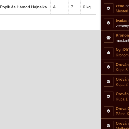
zéno
ne
Popik és Hámori Hajnalka
A
7
0 kg
Mesteri
tvadas
verseny
Kronom
mostant
Nyul20
Kronome
Orován
Kupa 3
Orován
Kupa 2
Orován
Kupa 1
Orova 
Páros K
Orován
Methodo