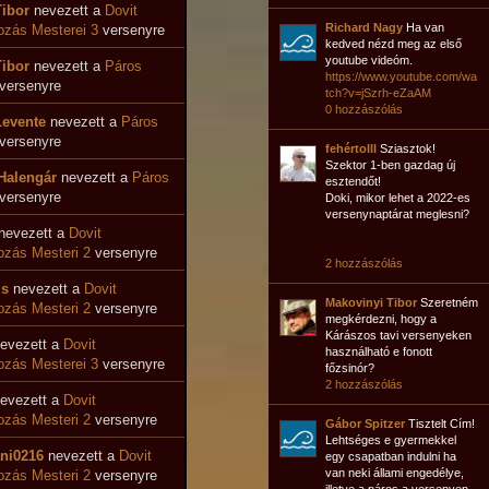
Tibor
nevezett a
Dovit
Richard Nagy
Ha van
zás Mesterei 3
versenyre
kedved nézd meg az első
youtube videóm.
Tibor
nevezett a
Páros
https://www.youtube.com/wa
versenyre
tch?v=jSzrh-eZaAM
0 hozzászólás
Levente
nevezett a
Páros
versenyre
fehértolll
Sziasztok!
Szektor 1-ben gazdag új
Halengár
nevezett a
Páros
esztendőt!
versenyre
Doki, mikor lehet a 2022-es
versenynaptárat meglesni?
nevezett a
Dovit
zás Mesteri 2
versenyre
2 hozzászólás
zs
nevezett a
Dovit
Makovinyi Tibor
Szeretném
zás Mesteri 2
versenyre
megkérdezni, hogy a
Kárászos tavi versenyeken
evezett a
Dovit
használható e fonott
zás Mesterei 3
versenyre
főzsinór?
2 hozzászólás
evezett a
Dovit
zás Mesteri 2
versenyre
Gábor Spitzer
Tisztelt Cím!
Lehtséges e gyermekkel
ni0216
nevezett a
Dovit
egy csapatban indulni ha
van neki állami engedélye,
zás Mesteri 2
versenyre