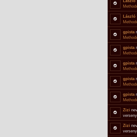
László 
Methodo
László 
Methodo
gpista
n
Methodo
gpista
n
Method
gpista
n
Methodo
gpista
n
Methodo
gpista
n
Methodo
Zizi
nev
verseny
Zizi
nev
verseny