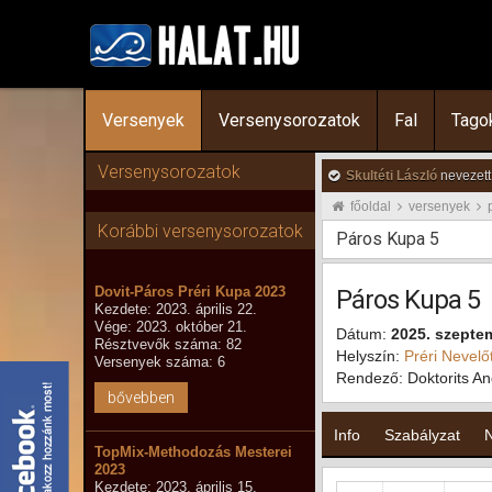
Versenyek
Versenysorozatok
Fal
Tago
Versenysorozatok
Skultéti László
nevezett
főoldal
versenyek
Korábbi versenysorozatok
Páros Kupa 5
Dovit-Páros Préri Kupa 2023
Páros Kupa 5
Kezdete: 2023. április 22.
Vége: 2023. október 21.
Dátum:
2025. szepte
Résztvevők száma: 82
Helyszín:
Préri Nevelő
Versenyek száma: 6
Rendező: Doktorits An
bővebben
Info
Szabályzat
TopMix-Methodozás Mesterei
2023
Kezdete: 2023. április 15.