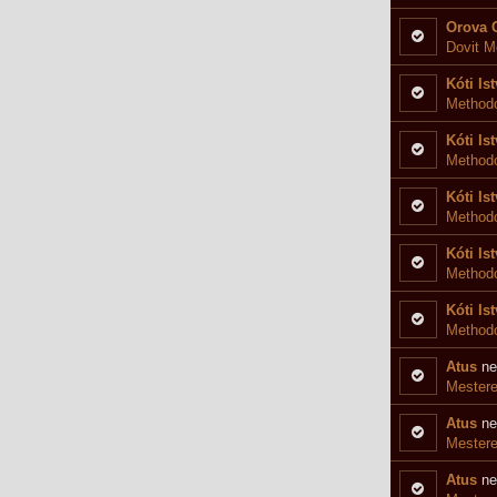
versenyre
Orova 
Dovit M
versenyre
Kóti Is
Methodo
Kóti Is
Method
Kóti Is
Methodo
Kóti Is
Methodo
Kóti Is
Methodo
Atus
ne
Mestere
Atus
ne
Mestere
Atus
ne