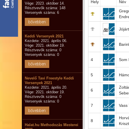
Hely
Név
Vége: 2023. október 14.
Résztvevők száma: 148
Greg
Versenyek száma: 6
Endr
bővebben
Jójár
Keddi Versenyek 2021
Kezdete: 2021. április 06.
Barin
Vége: 2021. október 19.
Résztvevők száma: 0
Versenyek száma: 0
4
Som I
bővebben
5
Hámor
Nevelő Tavi Freestyle Keddi
Versenyek 2021
Zoltá
Kezdete: 2021. április 20.
6
Vége: 2021. október 19.
Sebe
Résztvevők száma: 0
Versenyek száma: 0
7
Vass 
bővebben
Horvá
8
Krisz
Halat.hu Methodozás Mesterei