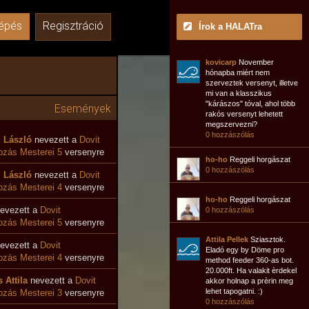
épés
Regisztráció
Írok a HALATra
kovicarp
November
hónapba miért nem
szerveztek versenyt, illetve
mi van a klasszikus
"kárászos" tóval, ahol több
Események
rakós versenyt lehetett
megszervezni?
0 hozzászólás
i László
nevezett a
Dovit
zás Mesterei 5
versenyre
ho-ho
Reggeli horgászat
0 hozzászólás
i László
nevezett a
Dovit
ozás Mesterei 4
versenyre
ho-ho
Reggeli horgászat
evezett a
Dovit
0 hozzászólás
zás Mesterei 5
versenyre
Attila Pellek
Sziasztok.
evezett a
Dovit
Eladó egy by Döme pro
ozás Mesterei 4
versenyre
method feeder 360-as bot.
20.000ft. Ha valakit èrdekel
 Attila
nevezett a
Dovit
akkor holnap a prèrin meg
lehet tapogatni. :)
zás Mesterei 3
versenyre
0 hozzászólás