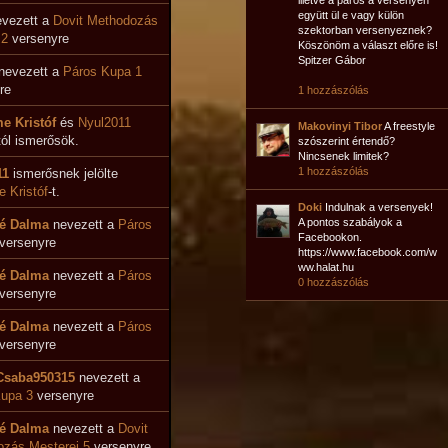
illetve a páros a versenyen
együtt ül e vagy külön
vezett a
Dovit Methodozás
szektorban versenyeznek?
 2
versenyre
Köszönöm a választ előre is!
Spitzer Gábor
nevezett a
Páros Kupa 1
re
1 hozzászólás
e Kristóf
és
Nyul2011
Makovinyi Tibor
A freestyle
ól ismerősök.
szószerint értendő?
Nincsenek limitek?
1 hozzászólás
11
ismerősnek jelölte
 Kristóf
-t.
Doki
Indulnak a versenyek!
A pontos szabályok a
é Dalma
nevezett a
Páros
Facebookon.
versenyre
https://www.facebook.com/w
ww.halat.hu
é Dalma
nevezett a
Páros
0 hozzászólás
versenyre
é Dalma
nevezett a
Páros
versenyre
Csaba950315
nevezett a
upa 3
versenyre
é Dalma
nevezett a
Dovit
zás Mesterei 5
versenyre