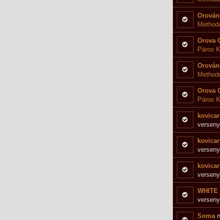
Orován
Method
Orova 
Páros K
Orován
Methodo
Orova 
Páros K
kovicar
verseny
kovicar
verseny
kovicar
verseny
WHITE
verseny
Soma
n