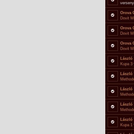
verseny
Orova 
Dovit M
versenyre
Orova 
Dovit M
versenyre
Orova 
Dovit M
versenyre
László 
Kupa 3
László 
Methodo
László 
Method
László 
Methodo
László 
Kupa 1