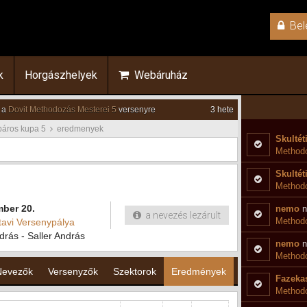
Bel
k
Horgászhelyek
Webáruház
 a
Dovit Methodozás Mesterei 5
versenyre
3 hete
páros kupa 5
eredmenyek
Skultét
Methodo
Skultét
Method
mber 20.
nemo
n
a nevezés lezárult
Methodo
tavi Versenypálya
drás - Saller András
nemo
n
Method
Nevezők
Versenyzők
Szektorok
Eredmények
Fazekas
Methodo