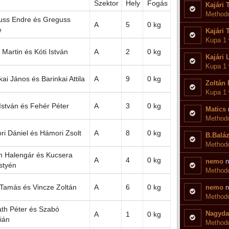
Szektor
Hely
Fogás
Kajári 
Methodo
uss Endre és Greguss
A
5
0 kg
e
Kajári 
Kupa 1
t Martin és Kóti István
A
2
0 kg
Kajári 
Kupa 1
kai János és Barinkai Attila
A
9
0 kg
Zoltán 
Kupa 1
stván és Fehér Péter
A
3
0 kg
Matics
Methodo
i Dániel és Hámori Zsolt
A
8
0 kg
B.Balá
Methodo
n Halengár és Kucsera
A
4
0 kg
nemo
n
styén
Methodo
Tamás és Vincze Zoltán
A
6
0 kg
nemo
n
Methodo
th Péter és Szabó
Nagyda
A
1
0 kg
tián
Methodo