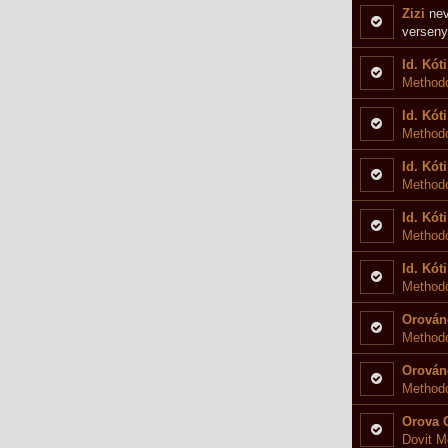
Zizi
nev
verseny
Id. Kóti
Methodo
Id. Kóti
Method
Id. Kóti
Methodo
Id. Kóti
Methodo
Id. Kóti
Methodo
Orován
Methodo
Orován
Methodo
Orova 
Dovit M