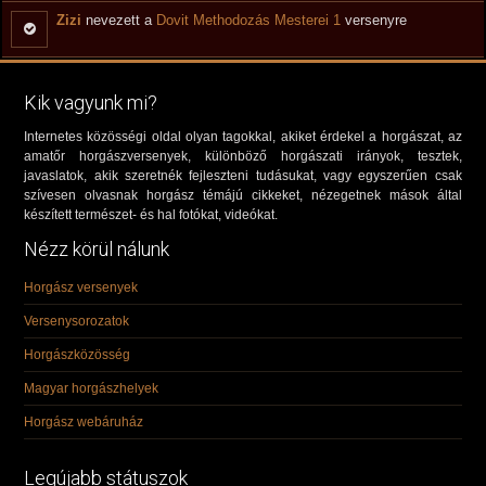
Zizi
nevezett a
Dovit Methodozás Mesterei 1
versenyre
Kik vagyunk mi?
Internetes közösségi oldal olyan tagokkal, akiket érdekel a horgászat, az
amatőr horgászversenyek, különböző horgászati irányok, tesztek,
javaslatok, akik szeretnék fejleszteni tudásukat, vagy egyszerűen csak
szívesen olvasnak horgász témájú cikkeket, nézegetnek mások által
készített természet- és hal fotókat, videókat.
Nézz körül nálunk
Horgász versenyek
Versenysorozatok
Horgászközösség
Magyar horgászhelyek
Horgász webáruház
Legújabb státuszok