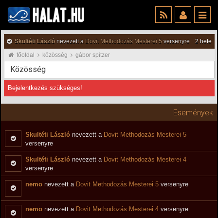
Skultéti László
nevezett a
Dovit Methodozás Mesterei 5
versenyre
2 hete
főoldal
közösség
gábor spitzer
Közösség
Bejelentkezés szükséges!
Események
Skultéti László
nevezett a
Dovit Methodozás Mesterei 5
versenyre
Skultéti László
nevezett a
Dovit Methodozás Mesterei 4
versenyre
nemo
nevezett a
Dovit Methodozás Mesterei 5
versenyre
nemo
nevezett a
Dovit Methodozás Mesterei 4
versenyre