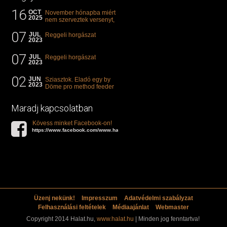
16
OCT
November hónapba miért
2025
nem szerveztek versenyt,
illetve mi van a klasszikus
07
"kárászos"...
JUL
Reggeli horgászat
2023
07
JUL
Reggeli horgászat
2023
02
JUN
Sziasztok. Eladó egy by
2023
Döme pro method feeder
360-as bot. 20.000ft. Ha
valakit èrdekel akkor...
Maradj kapcsolatban
Kövess minket Facebook-on!
https://www.facebook.com/www.halat.hu
Üzenj nekünk!
Impresszum
Adatvédelmi szabályzat
Felhasználási feltételek
Médiaajánlat
Webmaster
Copyright 2014 Halat.hu,
www.halat.hu
| Minden jog fenntartva!