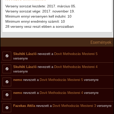
Verseny sorozat kezdete: 2017. március 05.
Verseny sorozat vége: 2017. november 19.
Minimum ennyi versenyen kell indulni: 10
Minimum ennyi eredmény számít: 10
28 verseny vesz reszt ebben a sorozatban
Események
Skultéti László
nevezett a
Dovit Methodozás Mesterei 5
versenyre
Skultéti László
nevezett a
Dovit Methodozás Mesterei 4
versenyre
nemo
nevezett a
Dovit Methodozás Mesterei 5
versenyre
nemo
nevezett a
Dovit Methodozás Mesterei 4
versenyre
Fazekas Attila
nevezett a
Dovit Methodozás Mesterei 3
versenyre