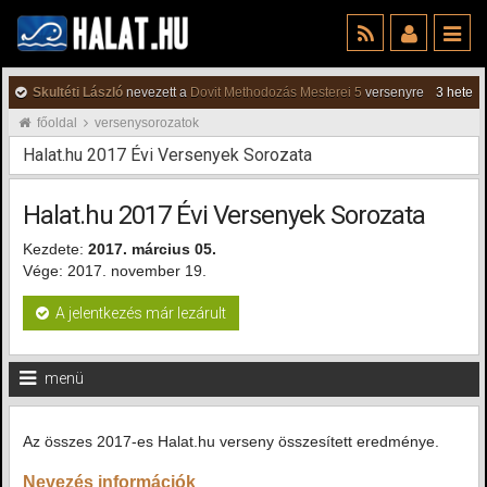
Skultéti László
nevezett a
Dovit Methodozás Mesterei 5
versenyre
3 hete
főoldal
versenysorozatok
Halat.hu 2017 Évi Versenyek Sorozata
Halat.hu 2017 Évi Versenyek Sorozata
Kezdete:
2017. március 05.
Vége: 2017. november 19.
A jelentkezés már lezárult
menü
Az összes 2017-es Halat.hu verseny összesített eredménye.
Nevezés információk