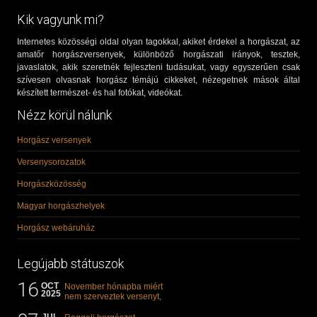
Kik vagyunk mi?
Internetes közösségi oldal olyan tagokkal, akiket érdekel a horgászat, az
amatőr horgászversenyek, különböző horgászati irányok, tesztek,
javaslatok, akik szeretnék fejleszteni tudásukat, vagy egyszerűen csak
szívesen olvasnak horgász témájú cikkeket, nézegetnek mások által
készített természet- és hal fotókat, videókat.
Nézz körül nálunk
Horgász versenyek
Versenysorozatok
Horgászközösség
Magyar horgászhelyek
Horgász webáruház
Legújabb státuszok
16
OCT
November hónapba miért
2025
nem szerveztek versenyt,
illetve mi van a klasszikus
"kárászos"...