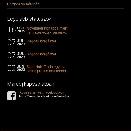
Horgász webáruház
Legújabb státuszok
16
OCT
November hónapba miért
2025
nem szerveztek versenyt,
illetve mi van a klasszikus
07
"kárászos"...
JUL
Reggeli horgászat
2023
07
JUL
Reggeli horgászat
2023
02
JUN
Sziasztok. Eladó egy by
2023
Döme pro method feeder
360-as bot. 20.000ft. Ha
valakit èrdekel akkor...
Maradj kapcsolatban
Kövess minket Facebook-on!
https://www.facebook.com/www.halat.hu