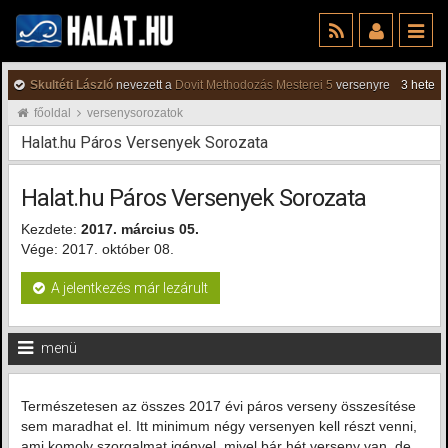
Skultéti László
nevezett a
Dovit Methodozás Mesterei 5
versenyre
3 hete
főoldal
versenysorozatok
Halat.hu Páros Versenyek Sorozata
Halat.hu Páros Versenyek Sorozata
Kezdete:
2017. március 05.
Vége: 2017. október 08.
A jelentkezés már lezárult
menü
Természetesen az összes 2017 évi páros verseny összesítése
sem maradhat el. Itt minimum négy versenyen kell részt venni,
ami komoly szorgalmat igényel, mivel bár hét verseny van, de