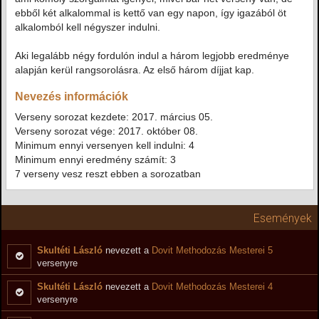
ebből két alkalommal is kettő van egy napon, így igazából öt
alkalomból kell négyszer indulni.
Aki legalább négy fordulón indul a három legjobb eredménye
alapján kerül rangsorolásra. Az első három díjjat kap.
Nevezés információk
Verseny sorozat kezdete: 2017. március 05.
Verseny sorozat vége: 2017. október 08.
Minimum ennyi versenyen kell indulni: 4
Minimum ennyi eredmény számít: 3
7 verseny vesz reszt ebben a sorozatban
Események
Skultéti László
nevezett a
Dovit Methodozás Mesterei 5
versenyre
Skultéti László
nevezett a
Dovit Methodozás Mesterei 4
versenyre