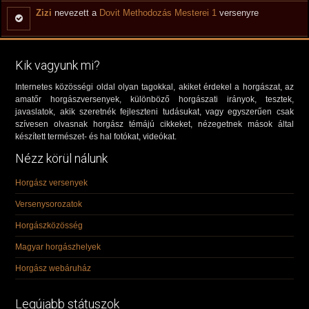
Zizi
nevezett a
Dovit Methodozás Mesterei 1
versenyre
Kik vagyunk mi?
Internetes közösségi oldal olyan tagokkal, akiket érdekel a horgászat, az
amatőr horgászversenyek, különböző horgászati irányok, tesztek,
javaslatok, akik szeretnék fejleszteni tudásukat, vagy egyszerűen csak
szívesen olvasnak horgász témájú cikkeket, nézegetnek mások által
készített természet- és hal fotókat, videókat.
Nézz körül nálunk
Horgász versenyek
Versenysorozatok
Horgászközösség
Magyar horgászhelyek
Horgász webáruház
Legújabb státuszok