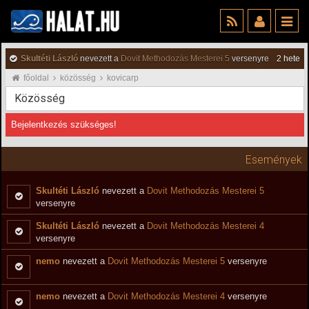
Skultéti László
nevezett a
Dovit Methodozás Mesterei 5
versenyre
2 hete
főoldal
közösség
kovicarp
Közösség
Bejelentkezés szükséges!
Események
Skultéti László
nevezett a
Dovit Methodozás Mesterei 5
versenyre
Skultéti László
nevezett a
Dovit Methodozás Mesterei 4
versenyre
nemo
nevezett a
Dovit Methodozás Mesterei 5
versenyre
nemo
nevezett a
Dovit Methodozás Mesterei 4
versenyre