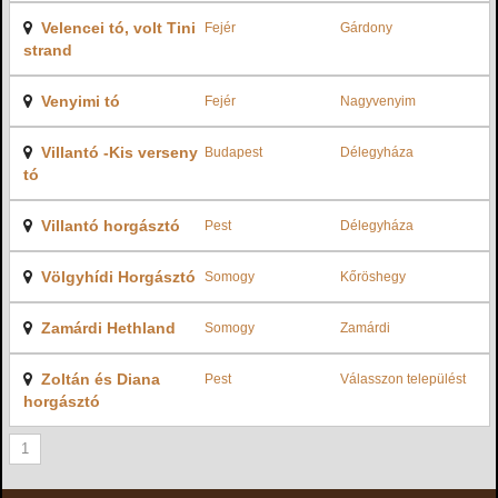
Velencei tó, volt Tini
Fejér
Gárdony
strand
Venyimi tó
Fejér
Nagyvenyim
Villantó -Kis verseny
Budapest
Délegyháza
tó
Villantó horgásztó
Pest
Délegyháza
Völgyhídi Horgásztó
Somogy
Kőröshegy
Zamárdi Hethland
Somogy
Zamárdi
Zoltán és Diana
Pest
Válasszon települést
horgásztó
1