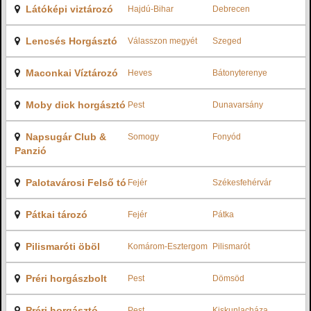
Látóképi viztározó
Hajdú-Bihar
Debrecen
Lencsés Horgásztó
Válasszon megyét
Szeged
Maconkai Víztározó
Heves
Bátonyterenye
Moby dick horgásztó
Pest
Dunavarsány
Napsugár Club &
Somogy
Fonyód
Panzió
Palotavárosi Felső tó
Fejér
Székesfehérvár
Pátkai tározó
Fejér
Pátka
Pilismaróti öböl
Komárom-Esztergom
Pilismarót
Préri horgászbolt
Pest
Dömsöd
Préri horgásztó
Pest
Kiskunlacháza