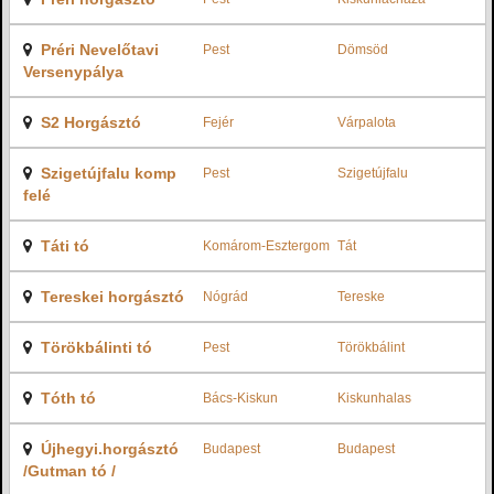
Préri Nevelőtavi
Pest
Dömsöd
Versenypálya
S2 Horgásztó
Fejér
Várpalota
Szigetújfalu komp
Pest
Szigetújfalu
felé
Táti tó
Komárom-Esztergom
Tát
Tereskei horgásztó
Nógrád
Tereske
Törökbálinti tó
Pest
Törökbálint
Tóth tó
Bács-Kiskun
Kiskunhalas
Újhegyi.horgásztó
Budapest
Budapest
/Gutman tó /