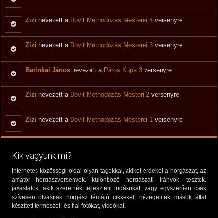
Zizi
nevezett a
Dovit Methodozás Mesterei 4
versenyre
Zizi
nevezett a
Dovit Methodozás Mesterei 3
versenyre
Barinkai János
nevezett a
Páros Kupa 3
versenyre
Zizi
nevezett a
Dovit Methodozás Mesteri 2
versenyre
Zizi
nevezett a
Dovit Methodozás Mesterei 1
versenyre
Kik vagyunk mi?
Internetes közösségi oldal olyan tagokkal, akiket érdekel a horgászat, az
amatőr horgászversenyek, különböző horgászati irányok, tesztek,
javaslatok, akik szeretnék fejleszteni tudásukat, vagy egyszerűen csak
szívesen olvasnak horgász témájú cikkeket, nézegetnek mások által
készített természet- és hal fotókat, videókat.