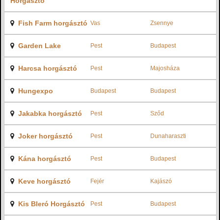
Horgásztó
Fish Farm horgásztó
Vas
Zsennye
Garden Lake
Pest
Budapest
Harcsa horgásztó
Pest
Majosháza
Hungexpo
Budapest
Budapest
Jakabka horgásztó
Pest
Sződ
Joker horgásztó
Pest
Dunaharaszti
Kána horgásztó
Pest
Budapest
Keve horgásztó
Fejér
Kajászó
Kis Bleró Horgásztó
Pest
Budapest