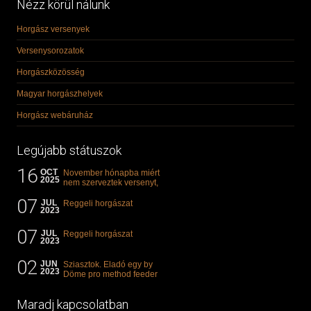
Nézz körül nálunk
Horgász versenyek
Versenysorozatok
Horgászközösség
Magyar horgászhelyek
Horgász webáruház
Legújabb státuszok
16
OCT
November hónapba miért
2025
nem szerveztek versenyt,
illetve mi van a klasszikus
07
"kárászos"...
JUL
Reggeli horgászat
2023
07
JUL
Reggeli horgászat
2023
02
JUN
Sziasztok. Eladó egy by
2023
Döme pro method feeder
360-as bot. 20.000ft. Ha
valakit èrdekel akkor...
Maradj kapcsolatban