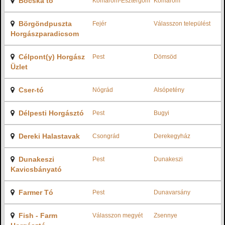
Bocska tó
Komárom-Esztergom
Komárom
Börgöndpuszta
Fejér
Válasszon települést
Horgászparadicsom
Célpont(y) Horgász
Pest
Dömsöd
Üzlet
Cser-tó
Nógrád
Alsópetény
Délpesti Horgásztó
Pest
Bugyi
Dereki Halastavak
Csongrád
Derekegyház
Dunakeszi
Pest
Dunakeszi
Kavicsbányató
Farmer Tó
Pest
Dunavarsány
Fish - Farm
Válasszon megyét
Zsennye