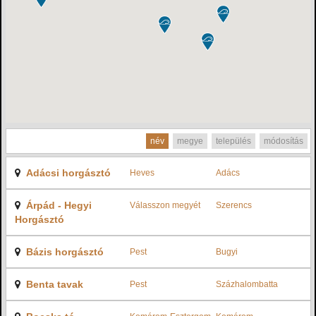
név
megye
település
módosítás
Adácsi horgásztó
Heves
Adács
Árpád - Hegyi
Válasszon megyét
Szerencs
Horgásztó
Bázis horgásztó
Pest
Bugyi
Benta tavak
Pest
Százhalombatta