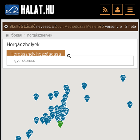
Skultéti László
nevezett a
Dovit Methodozás Mesterei 5
versenyre
2 hete
főoldal
horgászhelyek
Horgászhelyek
Horgászhely hozzáadása