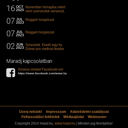
16
OCT
November hónapba miért
2025
nem szerveztek versenyt,
illetve mi van a klasszikus
07
"kárászos"...
JUL
Reggeli horgászat
2023
07
JUL
Reggeli horgászat
2023
02
JUN
Sziasztok. Eladó egy by
2023
Döme pro method feeder
360-as bot. 20.000ft. Ha
valakit èrdekel akkor...
Maradj kapcsolatban
Kövess minket Facebook-on!
https://www.facebook.com/www.halat.hu
Üzenj nekünk!
Impresszum
Adatvédelmi szabályzat
Felhasználási feltételek
Médiaajánlat
Webmaster
Copyright 2014 Halat.hu,
www.halat.hu
| Minden jog fenntartva!