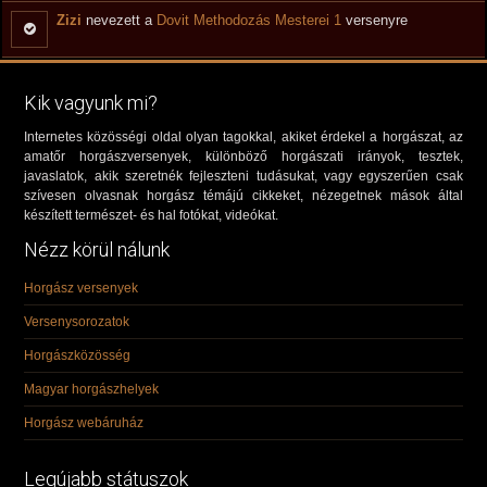
Zizi
nevezett a
Dovit Methodozás Mesterei 1
versenyre
Kik vagyunk mi?
Internetes közösségi oldal olyan tagokkal, akiket érdekel a horgászat, az
amatőr horgászversenyek, különböző horgászati irányok, tesztek,
javaslatok, akik szeretnék fejleszteni tudásukat, vagy egyszerűen csak
szívesen olvasnak horgász témájú cikkeket, nézegetnek mások által
készített természet- és hal fotókat, videókat.
Nézz körül nálunk
Horgász versenyek
Versenysorozatok
Horgászközösség
Magyar horgászhelyek
Horgász webáruház
Legújabb státuszok