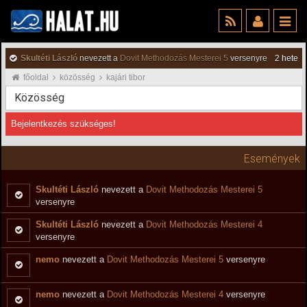
Skultéti László
nevezett a
Dovit Methodozás Mesterei 5
versenyre
2 hete
főoldal
közösség
kajári tibor
Közösség
Bejelentkezés szükséges!
Események
Skultéti László
nevezett a
Dovit Methodozás Mesterei 5
versenyre
Skultéti László
nevezett a
Dovit Methodozás Mesterei 4
versenyre
nemo
nevezett a
Dovit Methodozás Mesterei 5
versenyre
nemo
nevezett a
Dovit Methodozás Mesterei 4
versenyre