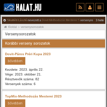
Skultéti László
nevezett a
Dovit Methodozás Mesterei 5
versenyre
3 hete
főoldal
versenysorozatok
Versenysorozatok
Korábbi verseny sorozatok
Dovit-Páros Préri Kupa 2023
bővebben
Kezdete: 2023. április 22.
Vége: 2023. október 21.
Résztvevők száma: 82
Versenyek száma: 6
TopMix-Methodozás Mesterei 2023
bővebben