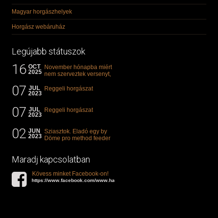
Magyar horgászhelyek
Horgász webáruház
Legújabb státuszok
16
OCT
November hónapba miért
2025
nem szerveztek versenyt,
illetve mi van a klasszikus
07
"kárászos"...
JUL
Reggeli horgászat
2023
07
JUL
Reggeli horgászat
2023
02
JUN
Sziasztok. Eladó egy by
2023
Döme pro method feeder
360-as bot. 20.000ft. Ha
valakit èrdekel akkor...
Maradj kapcsolatban
Kövess minket Facebook-on!
https://www.facebook.com/www.halat.hu