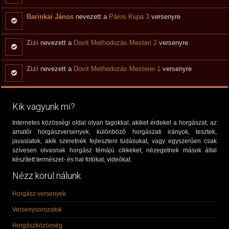
Barinkai János
nevezett a
Páros Kupa 3
versenyre
Zizi
nevezett a
Dovit Methodozás Mesteri 2
versenyre
Zizi
nevezett a
Dovit Methodozás Mesterei 1
versenyre
Kik vagyunk mi?
Internetes közösségi oldal olyan tagokkal, akiket érdekel a horgászat, az
amatőr horgászversenyek, különböző horgászati irányok, tesztek,
javaslatok, akik szeretnék fejleszteni tudásukat, vagy egyszerűen csak
szívesen olvasnak horgász témájú cikkeket, nézegetnek mások által
készített természet- és hal fotókat, videókat.
Nézz körül nálunk
Horgász versenyek
Versenysorozatok
Horgászközösség