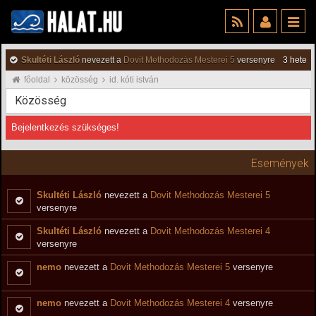
Skultéti László
nevezett a
Dovit Methodozás Mesterei 5
versenyre
3 hete
főoldal
közösség
id. kóti istván
Közösség
Bejelentkezés szükséges!
Események
Skultéti László
nevezett a
Dovit Methodozás Mesterei 5
versenyre
Skultéti László
nevezett a
Dovit Methodozás Mesterei 4
versenyre
nemo
nevezett a
Dovit Methodozás Mesterei 5
versenyre
nemo
nevezett a
Dovit Methodozás Mesterei 4
versenyre