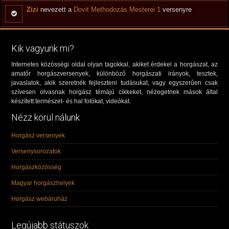
Zizi
nevezett a
Dovit Methodozás Mesterei 1
versenyre
Kik vagyunk mi?
Internetes közösségi oldal olyan tagokkal, akiket érdekel a horgászat, az
amatőr horgászversenyek, különböző horgászati irányok, tesztek,
javaslatok, akik szeretnék fejleszteni tudásukat, vagy egyszerűen csak
szívesen olvasnak horgász témájú cikkeket, nézegetnek mások által
készített természet- és hal fotókat, videókat.
Nézz körül nálunk
Horgász versenyek
Versenysorozatok
Horgászközösség
Magyar horgászhelyek
Horgász webáruház
Legújabb státuszok