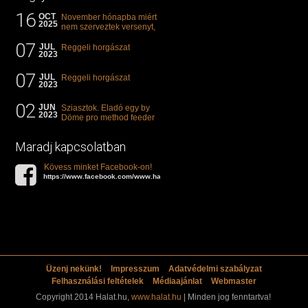
16
OCT
November hónapba miért
2025
nem szerveztek versenyt,
illetve mi van a klasszikus
07
"kárászos"...
JUL
Reggeli horgászat
2023
07
JUL
Reggeli horgászat
2023
02
JUN
Sziasztok. Eladó egy by
2023
Döme pro method feeder
360-as bot. 20.000ft. Ha
valakit èrdekel akkor...
Maradj kapcsolatban
Kövess minket Facebook-on!
https://www.facebook.com/www.halat.hu
Üzenj nekünk!
Impresszum
Adatvédelmi szabályzat
Felhasználási feltételek
Médiaajánlat
Webmaster
Copyright 2014 Halat.hu,
www.halat.hu
| Minden jog fenntartva!