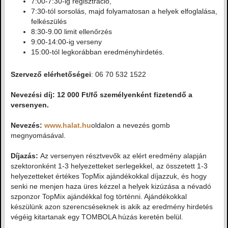
7:00-7:30-ig regisztráció,
7:30-tól sorsolás, majd folyamatosan a helyek elfoglalása,
felkészülés
8:30-9.00 limit ellenőrzés
9:00-14:00-ig verseny
15:00-tól legkorábban eredményhirdetés.
Szervező elérhetőségei
: 06 70 532 1522
Nevezési díj: 12 000 Ft/fő személyenként fizetendő a
versenyen.
Nevezés:
www.halat.hu
oldalon a nevezés gomb
megnyomásával.
Díjazás:
Az versenyen résztvevők az elért eredmény alapján
szektoronként 1-3 helyezetteket serlegekkel, az összetett 1-3
helyezetteket értékes TopMix ajándékokkal díjazzuk, és hogy
senki ne menjen haza üres kézzel a helyek kizúzása a névadó
szponzor TopMix ajándékkal fog történni. Ajándékokkal
készülünk azon szerencséseknek is akik az eredmény hirdetés
végéig kitartanak egy TOMBOLA húzás keretén belül.