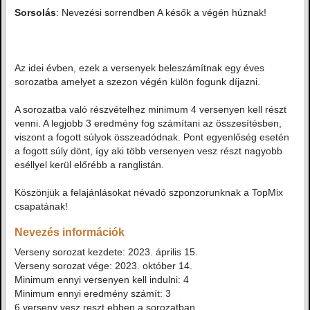
Sorsolás
: Nevezési sorrendben A késők a végén húznak!
Az idei évben, ezek a versenyek beleszámítnak egy éves
sorozatba amelyet a szezon végén külön fogunk díjazni.
A sorozatba való részvételhez minimum 4 versenyen kell részt
venni. A legjobb 3 eredmény fog számítani az összesítésben,
viszont a fogott súlyok összeadódnak. Pont egyenlőség esetén
a fogott súly dönt, így aki több versenyen vesz részt nagyobb
eséllyel kerül előrébb a ranglistán.
Köszönjük a felajánlásokat névadó szponzorunknak a TopMix
csapatának!
Nevezés információk
Verseny sorozat kezdete: 2023. április 15.
Verseny sorozat vége: 2023. október 14.
Minimum ennyi versenyen kell indulni: 4
Minimum ennyi eredmény számít: 3
6 verseny vesz reszt ebben a sorozatban