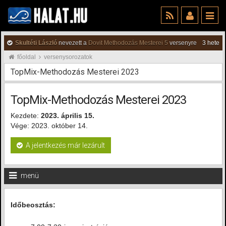
Skultéti László
nevezett a
Dovit Methodozás Mesterei 5
versenyre
3 hete
főoldal
versenysorozatok
TopMix-Methodozás Mesterei 2023
TopMix-Methodozás Mesterei 2023
Kezdete:
2023. április 15.
Vége: 2023. október 14.
A jelentkezés már lezárult
menü
Időbeosztás: