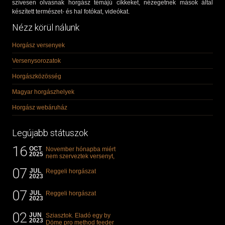
szívesen olvasnak horgász témájú cikkeket, nézegetnek mások által
készített természet- és hal fotókat, videókat.
Nézz körül nálunk
Horgász versenyek
Versenysorozatok
Horgászközösség
Magyar horgászhelyek
Horgász webáruház
Legújabb státuszok
16
OCT
November hónapba miért
2025
nem szerveztek versenyt,
illetve mi van a klasszikus
07
"kárászos"...
JUL
Reggeli horgászat
2023
07
JUL
Reggeli horgászat
2023
02
JUN
Sziasztok. Eladó egy by
2023
Döme pro method feeder