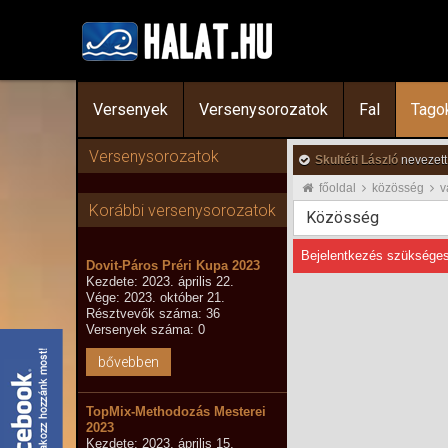
Versenyek
Versenysorozatok
Fal
Tago
Versenysorozatok
Skultéti László
nevezett
főoldal
közösség
v
Korábbi versenysorozatok
Közösség
Bejelentkezés szükséges
Dovit-Páros Préri Kupa 2023
Kezdete: 2023. április 22.
Vége: 2023. október 21.
Résztvevők száma: 36
Versenyek száma: 0
bővebben
TopMix-Methodozás Mesterei
2023
Kezdete: 2023. április 15.