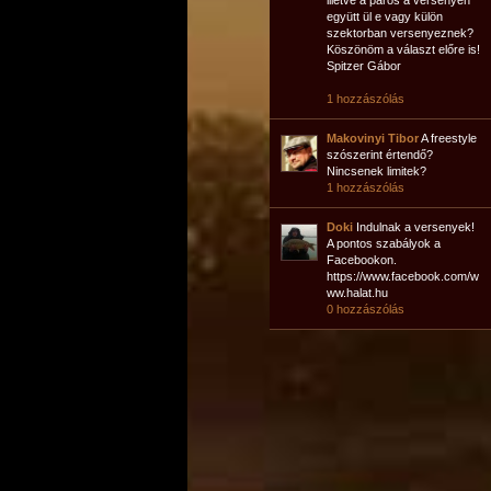
illetve a páros a versenyen
együtt ül e vagy külön
szektorban versenyeznek?
Köszönöm a választ előre is!
Spitzer Gábor
1 hozzászólás
Makovinyi Tibor
A freestyle
szószerint értendő?
Nincsenek limitek?
1 hozzászólás
Doki
Indulnak a versenyek!
A pontos szabályok a
Facebookon.
https://www.facebook.com/w
ww.halat.hu
0 hozzászólás