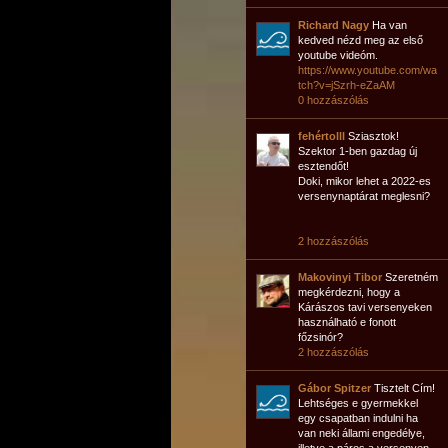
Richard Nagy
Ha van
kedved nézd meg az első
youtube videóm.
https://www.youtube.com/wa
tch?v=jSzrh-eZaAM
0 hozzászólás
fehértolll
Sziasztok!
Szektor 1-ben gazdag új
esztendőt!
Doki, mikor lehet a 2022-es
versenynaptárat meglesni?
2 hozzászólás
Makovinyi Tibor
Szeretném
megkérdezni, hogy a
Kárászos tavi versenyeken
használható e fonott
főzsinór?
2 hozzászólás
Gábor Spitzer
Tisztelt Cím!
Lehtséges e gyermekkel
egy csapatban indulni ha
van neki állami engedélye,