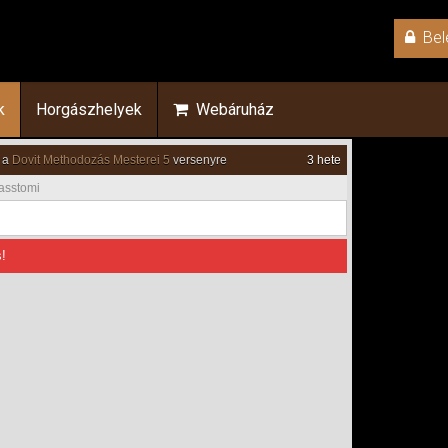
Bel
k
Horgászhelyek
Webáruház
 a
Dovit Methodozás Mesterei 5
versenyre
3 hete
asstomi
!