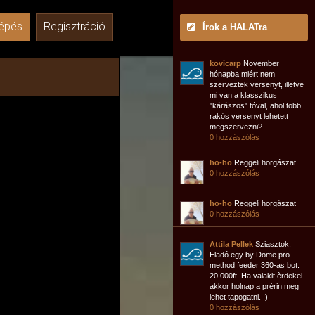
épés
Regisztráció
Írok a HALATra
kovicarp
November
hónapba miért nem
szerveztek versenyt, illetve
mi van a klasszikus
"kárászos" tóval, ahol több
rakós versenyt lehetett
megszervezni?
0 hozzászólás
ho-ho
Reggeli horgászat
0 hozzászólás
ho-ho
Reggeli horgászat
0 hozzászólás
Attila Pellek
Sziasztok.
Eladó egy by Döme pro
method feeder 360-as bot.
20.000ft. Ha valakit èrdekel
akkor holnap a prèrin meg
lehet tapogatni. :)
0 hozzászólás