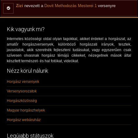
Zizi
nevezett a
Dovit Methodozás Mesterei 1
versenyre
Kik vagyunk mi?
Internetes közösségi oldal olyan tagokkal, akiket érdekel a horgászat, az
amatőr horgászversenyek, különböző horgászati irányok, tesztek,
javaslatok, akik szeretnék fejleszteni tudásukat, vagy egyszerűen csak
szívesen olvasnak horgász témájú cikkeket, nézegetnek mások által
készített természet- és hal fotókat, videókat.
Nézz körül nálunk
Horgász versenyek
Versenysorozatok
Horgászközösség
Magyar horgászhelyek
Horgász webáruház
Legújabb státuszok