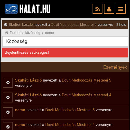
Skultéti László
nevezett a
Dovit Methodozás Mesterei 5
versenyre
2 hete
főoldal
közösség
nemo
Közösség
Bejelentkezés szükséges!
Események
Skultéti László
nevezett a
Dovit Methodozás Mesterei 5
versenyre
Skultéti László
nevezett a
Dovit Methodozás Mesterei 4
versenyre
nemo
nevezett a
Dovit Methodozás Mesterei 5
versenyre
nemo
nevezett a
Dovit Methodozás Mesterei 4
versenyre