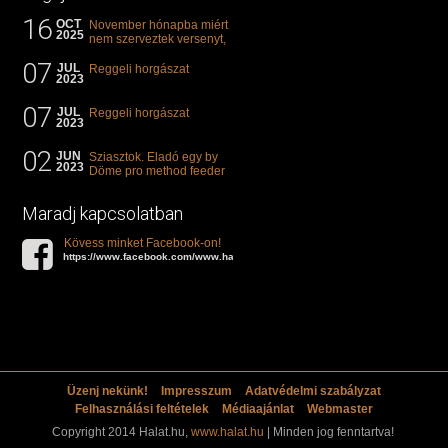
16
OCT
November hónapba miért
2025
nem szerveztek versenyt,
illetve mi van a klasszikus
07
"kárászos"...
JUL
Reggeli horgászat
2023
07
JUL
Reggeli horgászat
2023
02
JUN
Sziasztok. Eladó egy by
2023
Döme pro method feeder
360-as bot. 20.000ft. Ha
valakit èrdekel akkor...
Maradj kapcsolatban
Kövess minket Facebook-on!
https://www.facebook.com/www.halat.hu
Üzenj nekünk!
Impresszum
Adatvédelmi szabályzat
Felhasználási feltételek
Médiaajánlat
Webmaster
Copyright 2014 Halat.hu,
www.halat.hu
| Minden jog fenntartva!