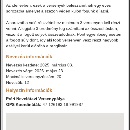
Az idei évben, ezek a versenyek beleszámítnak egy éves
sorozatba amelyet a szezon végén külön fogunk díjazni.
A sorozatba való részvételhez minimum 3 versenyen kell részt
venni. A legjobb 3 eredmény fog számítani az összesítésben,
viszont a fogott súlyok összeadódnak. Pont egyenlőség esetén
a fogott súly dönt, így aki több versenyen vesz részt nagyobb
eséllyel kerül előrébb a ranglistán.
Nevezés információk
Nevezés kezdete: 2025. március 03.
Nevezés vége: 2026. május 23.
Maximális versenyzőszám: 20
Nevezők: 12
Helyszín információk
Préri Nevelőtavi Versenypálya
GPS Koordináták:
47.126193 18.991987