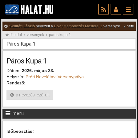
Skultéti László
nevezett a
Dovit Methodozás Mesterei 5
versenyre
2 hete
főoldal
versenyek
páros kupa 1
Páros Kupa 1
Páros Kupa 1
Dátum:
2026. május 23.
Helyszín:
Préri Nevelőtavi Versenypálya
Rendező:
a nevezés lezárult
menü
Időbeosztás: