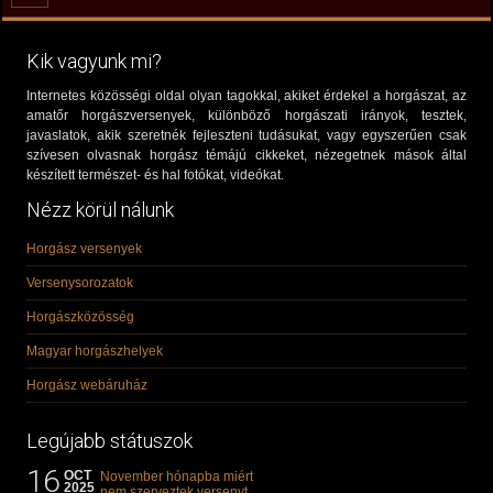
Kik vagyunk mi?
Internetes közösségi oldal olyan tagokkal, akiket érdekel a horgászat, az
amatőr horgászversenyek, különböző horgászati irányok, tesztek,
javaslatok, akik szeretnék fejleszteni tudásukat, vagy egyszerűen csak
szívesen olvasnak horgász témájú cikkeket, nézegetnek mások által
készített természet- és hal fotókat, videókat.
Nézz körül nálunk
Horgász versenyek
Versenysorozatok
Horgászközösség
Magyar horgászhelyek
Horgász webáruház
Legújabb státuszok
16
OCT
November hónapba miért
2025
nem szerveztek versenyt,