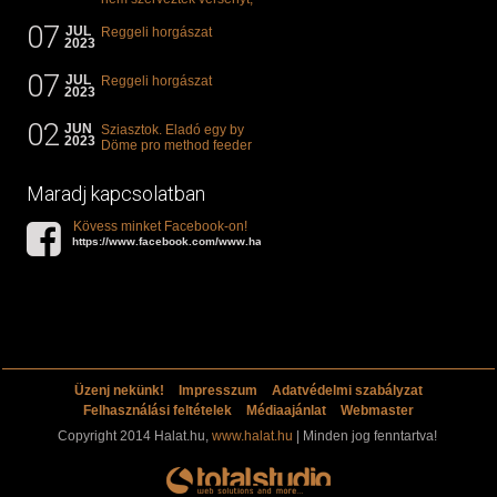
illetve mi van a klasszikus
07
"kárászos"...
JUL
Reggeli horgászat
2023
07
JUL
Reggeli horgászat
2023
02
JUN
Sziasztok. Eladó egy by
2023
Döme pro method feeder
360-as bot. 20.000ft. Ha
valakit èrdekel akkor...
Maradj kapcsolatban
Kövess minket Facebook-on!
https://www.facebook.com/www.halat.hu
Üzenj nekünk!
Impresszum
Adatvédelmi szabályzat
Felhasználási feltételek
Médiaajánlat
Webmaster
Copyright 2014 Halat.hu,
www.halat.hu
| Minden jog fenntartva!