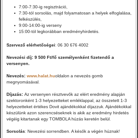
7:00-7:30-ig regisztráció,
7:30-tól sorsolás, majd folyamatosan a helyek elfoglalása,
felkészülés,
9:00-14:00-ig verseny
15:00-tól legkorábban eredményhirdetés.
Szervező elérhetőségei
: 06 30 676 4002
Nevezési díj: 9 500 Ft/fő személyenként fizetendő a
versenyen.
Nevezés:
www.halat.hu
oldalon a nevezés gomb
megnyomásával.
Díjazás:
Az versenyen résztvevők az elért eredmény alapján
szektoronként 1-3 helyezetteket emléklappal, az összetett 1-3
helyezetteket értékes Dovit ajándékokkal díjazzuk. Ajándékokkal
készülünk azon szerencséseknek is akik az eredmény hirdetés
végéig kitartanak egy TOMBOLA húzás keretén belül.
Sorsolás
: Nevezési sorrendben. A késők a végén húznak!