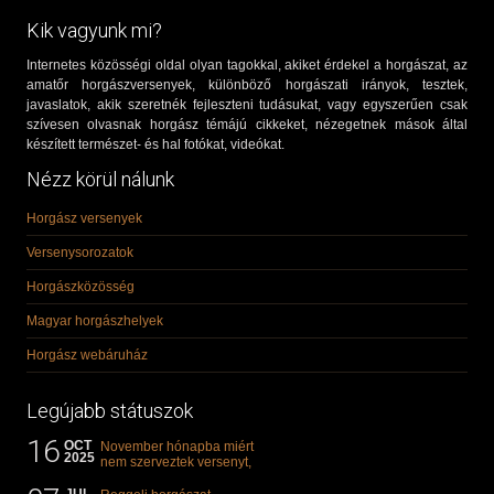
Kik vagyunk mi?
Internetes közösségi oldal olyan tagokkal, akiket érdekel a horgászat, az
amatőr horgászversenyek, különböző horgászati irányok, tesztek,
javaslatok, akik szeretnék fejleszteni tudásukat, vagy egyszerűen csak
szívesen olvasnak horgász témájú cikkeket, nézegetnek mások által
készített természet- és hal fotókat, videókat.
Nézz körül nálunk
Horgász versenyek
Versenysorozatok
Horgászközösség
Magyar horgászhelyek
Horgász webáruház
Legújabb státuszok
16
OCT
November hónapba miért
2025
nem szerveztek versenyt,
illetve mi van a klasszikus
"kárászos"...