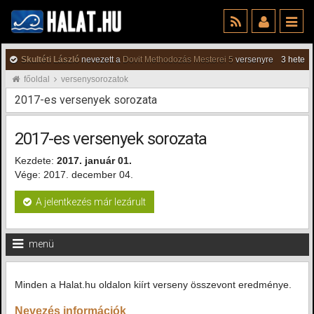
Skultéti László
nevezett a
Dovit Methodozás Mesterei 5
versenyre
3 hete
főoldal
versenysorozatok
2017-es versenyek sorozata
2017-es versenyek sorozata
Kezdete:
2017. január 01.
Vége: 2017. december 04.
A jelentkezés már lezárult
menü
Minden a Halat.hu oldalon kiírt verseny összevont eredménye.
Nevezés információk