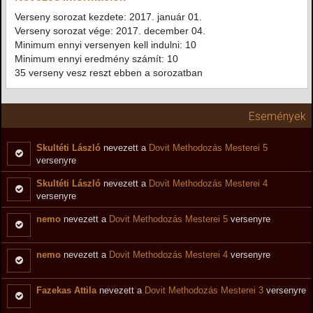
Verseny sorozat kezdete: 2017. január 01.
Verseny sorozat vége: 2017. december 04.
Minimum ennyi versenyen kell indulni: 10
Minimum ennyi eredmény számít: 10
35 verseny vesz reszt ebben a sorozatban
Események
Skultéti László
nevezett a
Dovit Methodozás Mesterei 5
versenyre
Skultéti László
nevezett a
Dovit Methodozás Mesterei 4
versenyre
nemo
nevezett a
Dovit Methodozás Mesterei 5
versenyre
nemo
nevezett a
Dovit Methodozás Mesterei 4
versenyre
Fazekas Attila
nevezett a
Dovit Methodozás Mesterei 3
versenyre