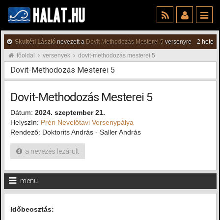
Skultéti László
nevezett a
Dovit Methodozás Mesterei 5
versenyre
2 hete
főoldal
versenyek
dovit-methodozás mesterei 5
Dovit-Methodozás Mesterei 5
Dovit-Methodozás Mesterei 5
Dátum:
2024. szeptember 21.
Helyszín:
Préri Nevelőtavi Versenypálya
Rendező: Doktorits András - Saller András
a nevezés lezárult
menü
Időbeosztás: