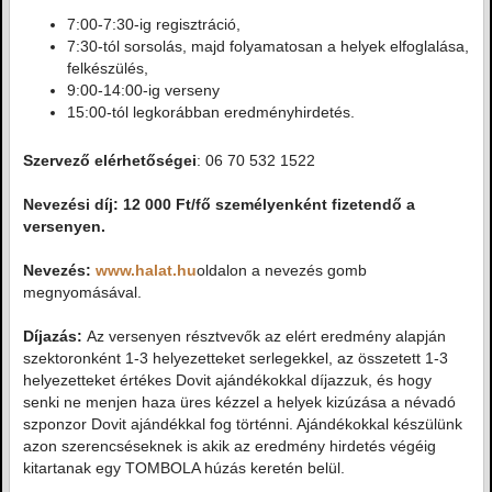
7:00-7:30-ig regisztráció,
7:30-tól sorsolás, majd folyamatosan a helyek elfoglalása,
felkészülés,
9:00-14:00-ig verseny
15:00-tól legkorábban eredményhirdetés.
Szervező elérhetőségei
: 06 70 532 1522
Nevezési díj: 12 000 Ft/fő személyenként fizetendő a
versenyen.
Nevezés:
www.halat.hu
oldalon a nevezés gomb
megnyomásával.
Díjazás:
Az versenyen résztvevők az elért eredmény alapján
szektoronként 1-3 helyezetteket serlegekkel, az összetett 1-3
helyezetteket értékes Dovit ajándékokkal díjazzuk, és hogy
senki ne menjen haza üres kézzel a helyek kizúzása a névadó
szponzor Dovit ajándékkal fog történni. Ajándékokkal készülünk
azon szerencséseknek is akik az eredmény hirdetés végéig
kitartanak egy TOMBOLA húzás keretén belül.