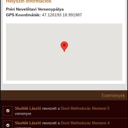
Helyszín információk
Préri Nevelőtavi Versenypálya
GPS Koordináták:
47.126193 18.991987
Események
Skultéti László
nevezett a
Dovit Methodozás Mesterei 5
versenyre
Skultéti László
nevezett a
Dovit Methodozás Mesterei 4