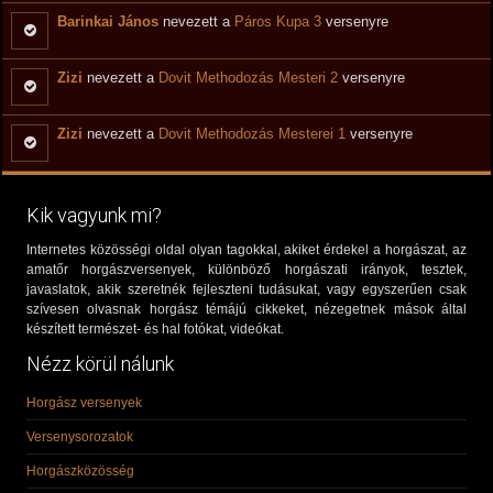
Barinkai János
nevezett a
Páros Kupa 3
versenyre
Zizi
nevezett a
Dovit Methodozás Mesteri 2
versenyre
Zizi
nevezett a
Dovit Methodozás Mesterei 1
versenyre
Kik vagyunk mi?
Internetes közösségi oldal olyan tagokkal, akiket érdekel a horgászat, az
amatőr horgászversenyek, különböző horgászati irányok, tesztek,
javaslatok, akik szeretnék fejleszteni tudásukat, vagy egyszerűen csak
szívesen olvasnak horgász témájú cikkeket, nézegetnek mások által
készített természet- és hal fotókat, videókat.
Nézz körül nálunk
Horgász versenyek
Versenysorozatok
Horgászközösség