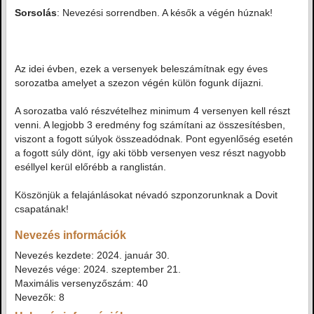
Sorsolás
: Nevezési sorrendben. A késők a végén húznak!
Az idei évben, ezek a versenyek beleszámítnak egy éves
sorozatba amelyet a szezon végén külön fogunk díjazni.
A sorozatba való részvételhez minimum 4 versenyen kell részt
venni. A legjobb 3 eredmény fog számítani az összesítésben,
viszont a fogott súlyok összeadódnak. Pont egyenlőség esetén
a fogott súly dönt, így aki több versenyen vesz részt nagyobb
eséllyel kerül előrébb a ranglistán.
Köszönjük a felajánlásokat névadó szponzorunknak a Dovit
csapatának!
Nevezés információk
Nevezés kezdete: 2024. január 30.
Nevezés vége: 2024. szeptember 21.
Maximális versenyzőszám: 40
Nevezők: 8