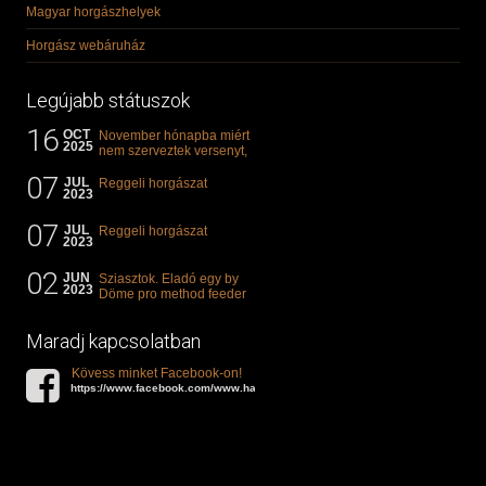
Magyar horgászhelyek
Horgász webáruház
Legújabb státuszok
16
OCT
November hónapba miért
2025
nem szerveztek versenyt,
illetve mi van a klasszikus
07
"kárászos"...
JUL
Reggeli horgászat
2023
07
JUL
Reggeli horgászat
2023
02
JUN
Sziasztok. Eladó egy by
2023
Döme pro method feeder
360-as bot. 20.000ft. Ha
valakit èrdekel akkor...
Maradj kapcsolatban
Kövess minket Facebook-on!
https://www.facebook.com/www.halat.hu