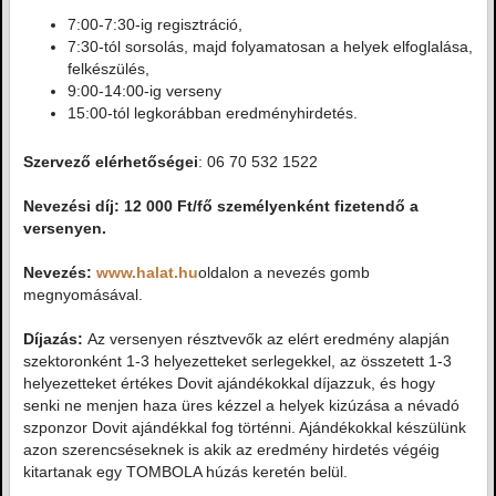
7:00-7:30-ig regisztráció,
7:30-tól sorsolás, majd folyamatosan a helyek elfoglalása,
felkészülés,
9:00-14:00-ig verseny
15:00-tól legkorábban eredményhirdetés.
Szervező elérhetőségei
: 06 70 532 1522
Nevezési díj: 12 000 Ft/fő személyenként fizetendő a
versenyen.
Nevezés:
www.halat.hu
oldalon a nevezés gomb
megnyomásával.
Díjazás:
Az versenyen résztvevők az elért eredmény alapján
szektoronként 1-3 helyezetteket serlegekkel, az összetett 1-3
helyezetteket értékes Dovit ajándékokkal díjazzuk, és hogy
senki ne menjen haza üres kézzel a helyek kizúzása a névadó
szponzor Dovit ajándékkal fog történni. Ajándékokkal készülünk
azon szerencséseknek is akik az eredmény hirdetés végéig
kitartanak egy TOMBOLA húzás keretén belül.