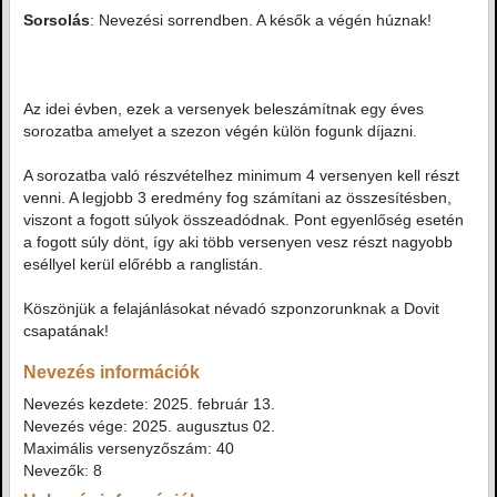
Sorsolás
: Nevezési sorrendben. A késők a végén húznak!
Az idei évben, ezek a versenyek beleszámítnak egy éves
sorozatba amelyet a szezon végén külön fogunk díjazni.
A sorozatba való részvételhez minimum 4 versenyen kell részt
venni. A legjobb 3 eredmény fog számítani az összesítésben,
viszont a fogott súlyok összeadódnak. Pont egyenlőség esetén
a fogott súly dönt, így aki több versenyen vesz részt nagyobb
eséllyel kerül előrébb a ranglistán.
Köszönjük a felajánlásokat névadó szponzorunknak a Dovit
csapatának!
Nevezés információk
Nevezés kezdete: 2025. február 13.
Nevezés vége: 2025. augusztus 02.
Maximális versenyzőszám: 40
Nevezők: 8