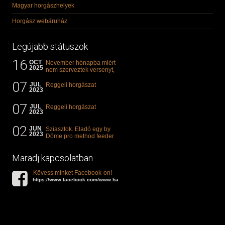
Magyar horgászhelyek
Horgász webáruház
Legújabb státuszok
16
OCT
November hónapba miért
2025
nem szerveztek versenyt,
illetve mi van a klasszikus
07
"kárászos"...
JUL
Reggeli horgászat
2023
07
JUL
Reggeli horgászat
2023
02
JUN
Sziasztok. Eladó egy by
2023
Döme pro method feeder
360-as bot. 20.000ft. Ha
valakit èrdekel akkor...
Maradj kapcsolatban
Kövess minket Facebook-on!
https://www.facebook.com/www.halat.hu