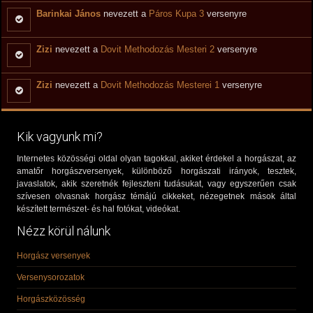
Barinkai János
nevezett a
Páros Kupa 3
versenyre
Zizi
nevezett a
Dovit Methodozás Mesteri 2
versenyre
Zizi
nevezett a
Dovit Methodozás Mesterei 1
versenyre
Kik vagyunk mi?
Internetes közösségi oldal olyan tagokkal, akiket érdekel a horgászat, az
amatőr horgászversenyek, különböző horgászati irányok, tesztek,
javaslatok, akik szeretnék fejleszteni tudásukat, vagy egyszerűen csak
szívesen olvasnak horgász témájú cikkeket, nézegetnek mások által
készített természet- és hal fotókat, videókat.
Nézz körül nálunk
Horgász versenyek
Versenysorozatok
Horgászközösség