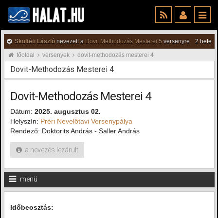
Skultéti László
nevezett a
Dovit Methodozás Mesterei 5
versenyre
2 hete
főoldal
versenyek
dovit-methodozás mesterei 4
Dovit-Methodozás Mesterei 4
Dovit-Methodozás Mesterei 4
Dátum:
2025. augusztus 02.
Helyszín:
Préri Nevelőtavi Versenypálya
Rendező: Doktorits András - Saller András
a nevezés lezárult
menü
Időbeosztás: