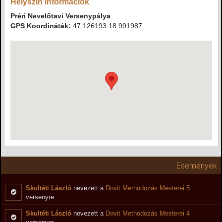
Helyszín információk
Préri Nevelőtavi Versenypálya
GPS Koordináták:
47.126193 18.991987
Események
Skultéti László
nevezett a
Dovit Methodozás Mesterei 5
versenyre
Skultéti László
nevezett a
Dovit Methodozás Mesterei 4