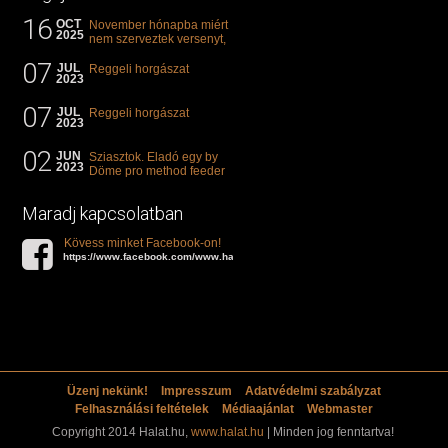
16
OCT
November hónapba miért
2025
nem szerveztek versenyt,
illetve mi van a klasszikus
07
"kárászos"...
JUL
Reggeli horgászat
2023
07
JUL
Reggeli horgászat
2023
02
JUN
Sziasztok. Eladó egy by
2023
Döme pro method feeder
360-as bot. 20.000ft. Ha
valakit èrdekel akkor...
Maradj kapcsolatban
Kövess minket Facebook-on!
https://www.facebook.com/www.halat.hu
Üzenj nekünk!
Impresszum
Adatvédelmi szabályzat
Felhasználási feltételek
Médiaajánlat
Webmaster
Copyright 2014 Halat.hu,
www.halat.hu
| Minden jog fenntartva!