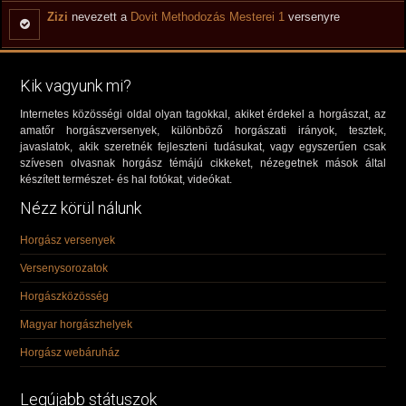
Zizi
nevezett a
Dovit Methodozás Mesterei 1
versenyre
Kik vagyunk mi?
Internetes közösségi oldal olyan tagokkal, akiket érdekel a horgászat, az
amatőr horgászversenyek, különböző horgászati irányok, tesztek,
javaslatok, akik szeretnék fejleszteni tudásukat, vagy egyszerűen csak
szívesen olvasnak horgász témájú cikkeket, nézegetnek mások által
készített természet- és hal fotókat, videókat.
Nézz körül nálunk
Horgász versenyek
Versenysorozatok
Horgászközösség
Magyar horgászhelyek
Horgász webáruház
Legújabb státuszok