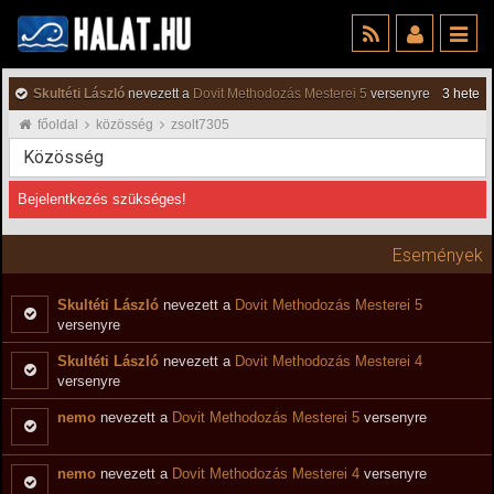
Skultéti László
nevezett a
Dovit Methodozás Mesterei 5
versenyre
3 hete
főoldal
közösség
zsolt7305
Közösség
Bejelentkezés szükséges!
Események
Skultéti László
nevezett a
Dovit Methodozás Mesterei 5
versenyre
Skultéti László
nevezett a
Dovit Methodozás Mesterei 4
versenyre
nemo
nevezett a
Dovit Methodozás Mesterei 5
versenyre
nemo
nevezett a
Dovit Methodozás Mesterei 4
versenyre