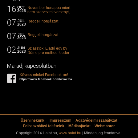
16
OCT
November hónapba miért
2025
nem szerveztek versenyt,
illetve mi van a klasszikus
07
"kárászos"...
JUL
Reggeli horgászat
2023
07
JUL
Reggeli horgászat
2023
02
JUN
Sziasztok. Eladó egy by
2023
Döme pro method feeder
360-as bot. 20.000ft. Ha
valakit èrdekel akkor...
Maradj kapcsolatban
Kövess minket Facebook-on!
https://www.facebook.com/www.halat.hu
Üzenj nekünk!
Impresszum
Adatvédelmi szabályzat
Felhasználási feltételek
Médiaajánlat
Webmaster
Copyright 2014 Halat.hu,
www.halat.hu
| Minden jog fenntartva!