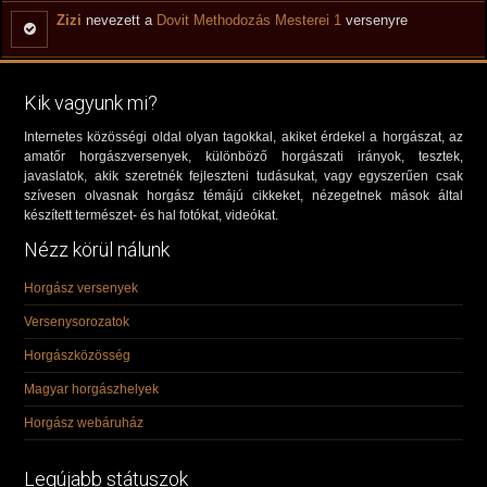
Zizi
nevezett a
Dovit Methodozás Mesterei 1
versenyre
Kik vagyunk mi?
Internetes közösségi oldal olyan tagokkal, akiket érdekel a horgászat, az
amatőr horgászversenyek, különböző horgászati irányok, tesztek,
javaslatok, akik szeretnék fejleszteni tudásukat, vagy egyszerűen csak
szívesen olvasnak horgász témájú cikkeket, nézegetnek mások által
készített természet- és hal fotókat, videókat.
Nézz körül nálunk
Horgász versenyek
Versenysorozatok
Horgászközösség
Magyar horgászhelyek
Horgász webáruház
Legújabb státuszok