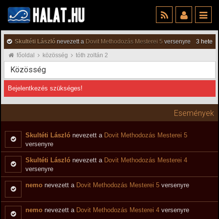
Skultéti László
nevezett a
Dovit Methodozás Mesterei 5
versenyre
3 hete
főoldal
közösség
tóth zoltán 2
Közösség
Bejelentkezés szükséges!
Események
Skultéti László
nevezett a
Dovit Methodozás Mesterei 5
versenyre
Skultéti László
nevezett a
Dovit Methodozás Mesterei 4
versenyre
nemo
nevezett a
Dovit Methodozás Mesterei 5
versenyre
nemo
nevezett a
Dovit Methodozás Mesterei 4
versenyre