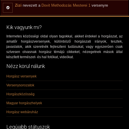
Zizi
nevezett a
Dovit Methodozás Mesterei 1
versenyre
Kik vagyunk mi?
Internetes közösségi oldal olyan tagokkal, akiket érdekel a horgászat, az
amatőr horgászversenyek, különböző horgászati irányok, tesztek,
javaslatok, akik szeretnék fejleszteni tudásukat, vagy egyszerűen csak
szívesen olvasnak horgász témájú cikkeket, nézegetnek mások által
készített természet- és hal fotókat, videókat.
Nézz körül nálunk
Horgász versenyek
Versenysorozatok
Horgászközösség
Magyar horgászhelyek
Horgász webáruház
Legújabb státuszok