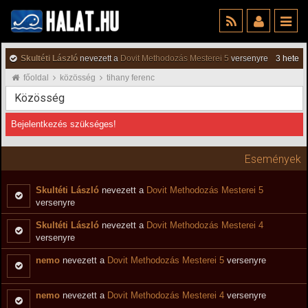
Skultéti László
nevezett a
Dovit Methodozás Mesterei 5
versenyre
3 hete
főoldal
közösség
tihany ferenc
Közösség
Bejelentkezés szükséges!
Események
Skultéti László
nevezett a
Dovit Methodozás Mesterei 5
versenyre
Skultéti László
nevezett a
Dovit Methodozás Mesterei 4
versenyre
nemo
nevezett a
Dovit Methodozás Mesterei 5
versenyre
nemo
nevezett a
Dovit Methodozás Mesterei 4
versenyre