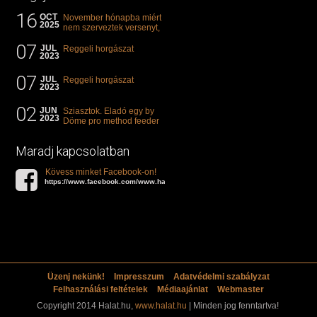
16
OCT
November hónapba miért
2025
nem szerveztek versenyt,
illetve mi van a klasszikus
07
"kárászos"...
JUL
Reggeli horgászat
2023
07
JUL
Reggeli horgászat
2023
02
JUN
Sziasztok. Eladó egy by
2023
Döme pro method feeder
360-as bot. 20.000ft. Ha
valakit èrdekel akkor...
Maradj kapcsolatban
Kövess minket Facebook-on!
https://www.facebook.com/www.halat.hu
Üzenj nekünk!
Impresszum
Adatvédelmi szabályzat
Felhasználási feltételek
Médiaajánlat
Webmaster
Copyright 2014 Halat.hu,
www.halat.hu
| Minden jog fenntartva!