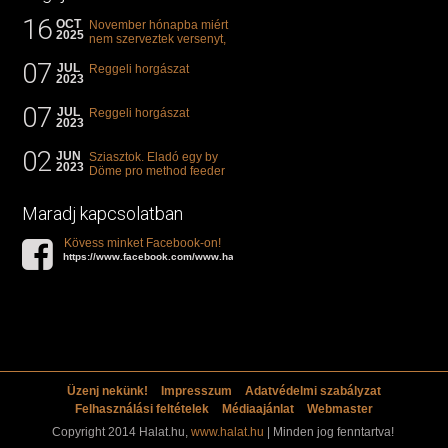
16
OCT
November hónapba miért
2025
nem szerveztek versenyt,
illetve mi van a klasszikus
07
"kárászos"...
JUL
Reggeli horgászat
2023
07
JUL
Reggeli horgászat
2023
02
JUN
Sziasztok. Eladó egy by
2023
Döme pro method feeder
360-as bot. 20.000ft. Ha
valakit èrdekel akkor...
Maradj kapcsolatban
Kövess minket Facebook-on!
https://www.facebook.com/www.halat.hu
Üzenj nekünk!
Impresszum
Adatvédelmi szabályzat
Felhasználási feltételek
Médiaajánlat
Webmaster
Copyright 2014 Halat.hu,
www.halat.hu
| Minden jog fenntartva!