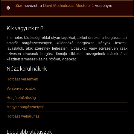
Zizi
nevezett a
Dovit Methodozás Mesterei 1
versenyre
Kik vagyunk mi?
Internetes közösségi oldal olyan tagokkal, akiket érdekel a horgászat, az
amatőr horgászversenyek, különböző horgászati irányok, tesztek,
javaslatok, akik szeretnék fejleszteni tudásukat, vagy egyszerűen csak
szívesen olvasnak horgász témájú cikkeket, nézegetnek mások által
készített természet- és hal fotókat, videókat.
Nézz körül nálunk
Horgász versenyek
Versenysorozatok
Horgászközösség
Magyar horgászhelyek
Horgász webáruház
Legújabb státuszok