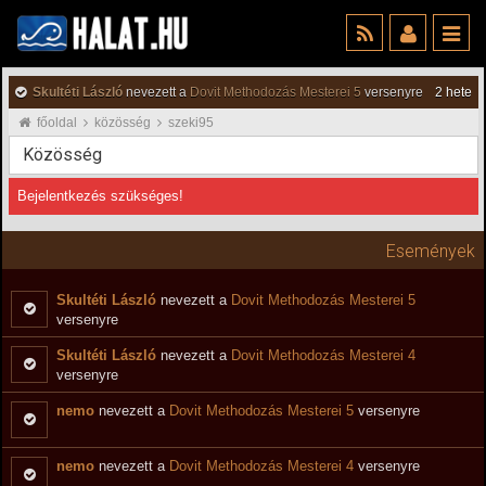
Skultéti László
nevezett a
Dovit Methodozás Mesterei 5
versenyre
2 hete
főoldal
közösség
szeki95
Közösség
Bejelentkezés szükséges!
Események
Skultéti László
nevezett a
Dovit Methodozás Mesterei 5
versenyre
Skultéti László
nevezett a
Dovit Methodozás Mesterei 4
versenyre
nemo
nevezett a
Dovit Methodozás Mesterei 5
versenyre
nemo
nevezett a
Dovit Methodozás Mesterei 4
versenyre