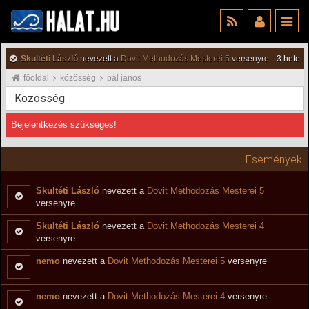
Skultéti László
nevezett a
Dovit Methodozás Mesterei 5
versenyre
3 hete
főoldal
közösség
pál janos
Közösség
Bejelentkezés szükséges!
Események
Skultéti László
nevezett a
Dovit Methodozás Mesterei 5
versenyre
Skultéti László
nevezett a
Dovit Methodozás Mesterei 4
versenyre
nemo
nevezett a
Dovit Methodozás Mesterei 5
versenyre
nemo
nevezett a
Dovit Methodozás Mesterei 4
versenyre