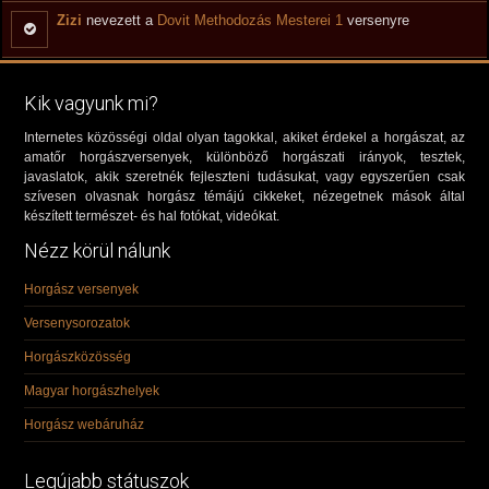
Zizi
nevezett a
Dovit Methodozás Mesterei 1
versenyre
Kik vagyunk mi?
Internetes közösségi oldal olyan tagokkal, akiket érdekel a horgászat, az
amatőr horgászversenyek, különböző horgászati irányok, tesztek,
javaslatok, akik szeretnék fejleszteni tudásukat, vagy egyszerűen csak
szívesen olvasnak horgász témájú cikkeket, nézegetnek mások által
készített természet- és hal fotókat, videókat.
Nézz körül nálunk
Horgász versenyek
Versenysorozatok
Horgászközösség
Magyar horgászhelyek
Horgász webáruház
Legújabb státuszok