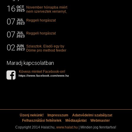
16
OCT
November hónapba miért
2025
nem szerveztek versenyt,
illetve mi van a klasszikus
07
"kárászos"...
JUL
Reggeli horgászat
2023
07
JUL
Reggeli horgászat
2023
02
JUN
Sziasztok. Eladó egy by
2023
Döme pro method feeder
360-as bot. 20.000ft. Ha
valakit èrdekel akkor...
Maradj kapcsolatban
Kövess minket Facebook-on!
https://www.facebook.com/www.halat.hu
Üzenj nekünk!
Impresszum
Adatvédelmi szabályzat
Felhasználási feltételek
Médiaajánlat
Webmaster
Copyright 2014 Halat.hu,
www.halat.hu
| Minden jog fenntartva!