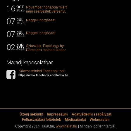
16
OCT
November hónapba miért
2025
nem szerveztek versenyt,
illetve mi van a klasszikus
07
"kárászos"...
JUL
Reggeli horgászat
2023
07
JUL
Reggeli horgászat
2023
02
JUN
Sziasztok. Eladó egy by
2023
Döme pro method feeder
360-as bot. 20.000ft. Ha
valakit èrdekel akkor...
Maradj kapcsolatban
Kövess minket Facebook-on!
https://www.facebook.com/www.halat.hu
Üzenj nekünk!
Impresszum
Adatvédelmi szabályzat
Felhasználási feltételek
Médiaajánlat
Webmaster
Copyright 2014 Halat.hu,
www.halat.hu
| Minden jog fenntartva!