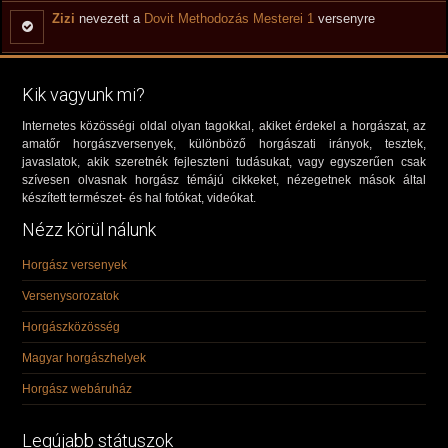
Zizi
nevezett a
Dovit Methodozás Mesterei 1
versenyre
Kik vagyunk mi?
Internetes közösségi oldal olyan tagokkal, akiket érdekel a horgászat, az
amatőr horgászversenyek, különböző horgászati irányok, tesztek,
javaslatok, akik szeretnék fejleszteni tudásukat, vagy egyszerűen csak
szívesen olvasnak horgász témájú cikkeket, nézegetnek mások által
készített természet- és hal fotókat, videókat.
Nézz körül nálunk
Horgász versenyek
Versenysorozatok
Horgászközösség
Magyar horgászhelyek
Horgász webáruház
Legújabb státuszok