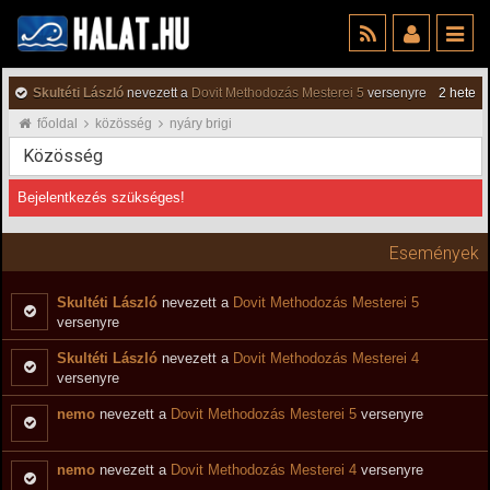
Skultéti László
nevezett a
Dovit Methodozás Mesterei 5
versenyre
2 hete
főoldal
közösség
nyáry brigi
Közösség
Bejelentkezés szükséges!
Események
Skultéti László
nevezett a
Dovit Methodozás Mesterei 5
versenyre
Skultéti László
nevezett a
Dovit Methodozás Mesterei 4
versenyre
nemo
nevezett a
Dovit Methodozás Mesterei 5
versenyre
nemo
nevezett a
Dovit Methodozás Mesterei 4
versenyre