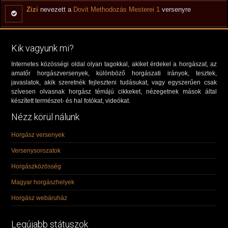
Zizi
nevezett a
Dovit Methodozás Mesterei 1
versenyre
Kik vagyunk mi?
Internetes közösségi oldal olyan tagokkal, akiket érdekel a horgászat, az
amatőr horgászversenyek, különböző horgászati irányok, tesztek,
javaslatok, akik szeretnék fejleszteni tudásukat, vagy egyszerűen csak
szívesen olvasnak horgász témájú cikkeket, nézegetnek mások által
készített természet- és hal fotókat, videókat.
Nézz körül nálunk
Horgász versenyek
Versenysorozatok
Horgászközösség
Magyar horgászhelyek
Horgász webáruház
Legújabb státuszok