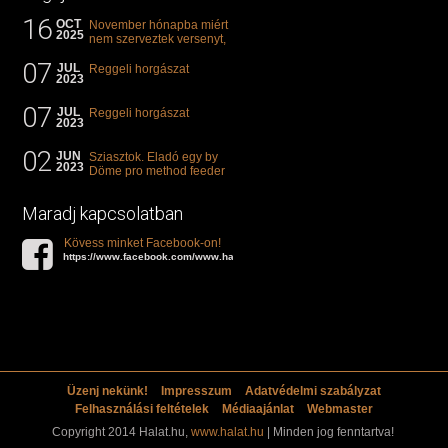
16
OCT
November hónapba miért
2025
nem szerveztek versenyt,
illetve mi van a klasszikus
07
"kárászos"...
JUL
Reggeli horgászat
2023
07
JUL
Reggeli horgászat
2023
02
JUN
Sziasztok. Eladó egy by
2023
Döme pro method feeder
360-as bot. 20.000ft. Ha
valakit èrdekel akkor...
Maradj kapcsolatban
Kövess minket Facebook-on!
https://www.facebook.com/www.halat.hu
Üzenj nekünk!
Impresszum
Adatvédelmi szabályzat
Felhasználási feltételek
Médiaajánlat
Webmaster
Copyright 2014 Halat.hu,
www.halat.hu
| Minden jog fenntartva!