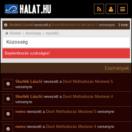
Skultéti László
nevezett a
Dovit Methodozás Mesterei 5
versenyre
3 hete
főoldal
közösség
mazsi81
Közösség
Bejelentkezés szükséges!
Események
Skultéti László
nevezett a
Dovit Methodozás Mesterei 5
versenyre
Skultéti László
nevezett a
Dovit Methodozás Mesterei 4
versenyre
nemo
nevezett a
Dovit Methodozás Mesterei 5
versenyre
nemo
nevezett a
Dovit Methodozás Mesterei 4
versenyre