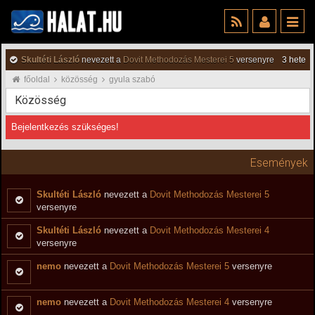
Skultéti László
nevezett a
Dovit Methodozás Mesterei 5
versenyre
3 hete
főoldal
közösség
gyula szabó
Közösség
Bejelentkezés szükséges!
Események
Skultéti László
nevezett a
Dovit Methodozás Mesterei 5
versenyre
Skultéti László
nevezett a
Dovit Methodozás Mesterei 4
versenyre
nemo
nevezett a
Dovit Methodozás Mesterei 5
versenyre
nemo
nevezett a
Dovit Methodozás Mesterei 4
versenyre