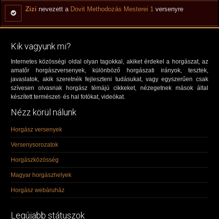
Zizi
nevezett a
Dovit Methodozás Mesterei 1
versenyre
Kik vagyunk mi?
Internetes közösségi oldal olyan tagokkal, akiket érdekel a horgászat, az
amatőr horgászversenyek, különböző horgászati irányok, tesztek,
javaslatok, akik szeretnék fejleszteni tudásukat, vagy egyszerűen csak
szívesen olvasnak horgász témájú cikkeket, nézegetnek mások által
készített természet- és hal fotókat, videókat.
Nézz körül nálunk
Horgász versenyek
Versenysorozatok
Horgászközösség
Magyar horgászhelyek
Horgász webáruház
Legújabb státuszok