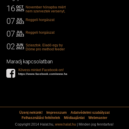
16
OCT
November hónapba miért
2025
nem szerveztek versenyt,
illetve mi van a klasszikus
07
"kárászos"...
JUL
Reggeli horgászat
2023
07
JUL
Reggeli horgászat
2023
02
JUN
Sziasztok. Eladó egy by
2023
Döme pro method feeder
360-as bot. 20.000ft. Ha
valakit èrdekel akkor...
Maradj kapcsolatban
Kövess minket Facebook-on!
https://www.facebook.com/www.halat.hu
Üzenj nekünk!
Impresszum
Adatvédelmi szabályzat
Felhasználási feltételek
Médiaajánlat
Webmaster
Copyright 2014 Halat.hu,
www.halat.hu
| Minden jog fenntartva!