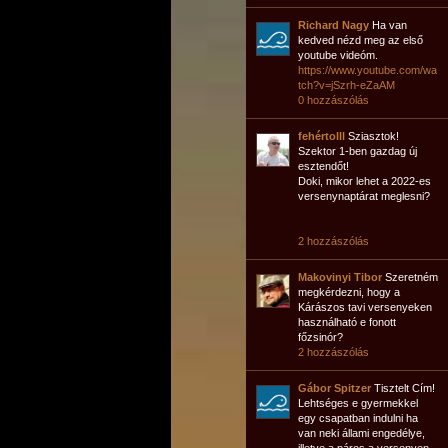
Richard Nagy
Ha van
kedved nézd meg az első
youtube videóm.
https://www.youtube.com/wa
tch?v=jSzrh-eZaAM
0 hozzászólás
fehértolll
Sziasztok!
Szektor 1-ben gazdag új
esztendőt!
Doki, mikor lehet a 2022-es
versenynaptárat meglesni?
2 hozzászólás
Makovinyi Tibor
Szeretném
megkérdezni, hogy a
Kárászos tavi versenyeken
használható e fonott
főzsinór?
2 hozzászólás
Gábor Spitzer
Tisztelt Cím!
Lehtséges e gyermekkel
egy csapatban indulni ha
van neki állami engedélye,