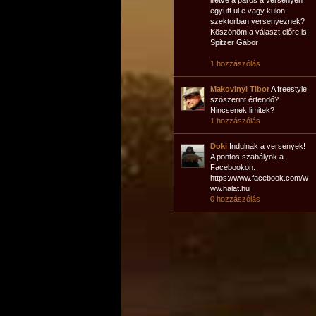
illetve a páros a versenyen
együtt ül e vagy külön
szektorban versenyeznek?
Köszönöm a választ előre is!
Spitzer Gábor
1 hozzászólás
Makovinyi Tibor
A freestyle
szószerint értendő?
Nincsenek limitek?
1 hozzászólás
Doki
Indulnak a versenyek!
A pontos szabályok a
Facebookon.
https://www.facebook.com/w
ww.halat.hu
0 hozzászólás