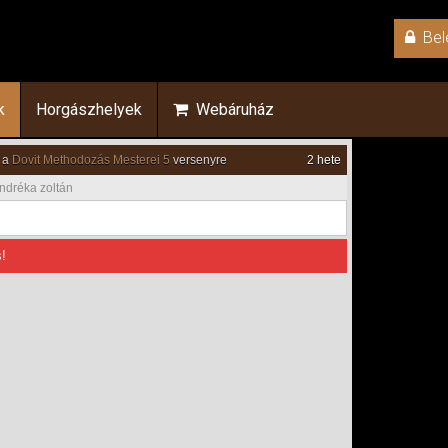
Bel
k
Horgászhelyek
Webáruház
 a
Dovit Methodozás Mesterei 5
versenyre
2 hete
ndréka zoltán
!