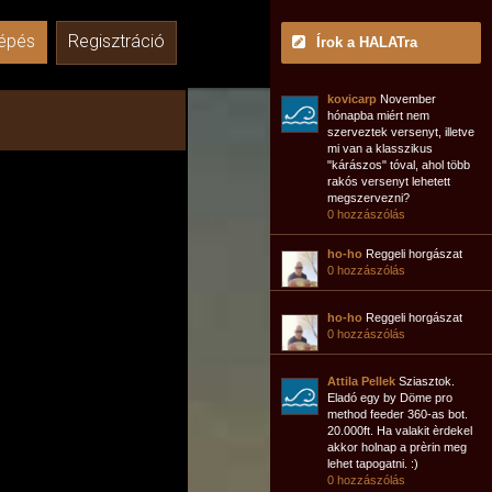
épés
Regisztráció
Írok a HALATra
kovicarp
November
hónapba miért nem
szerveztek versenyt, illetve
mi van a klasszikus
"kárászos" tóval, ahol több
rakós versenyt lehetett
megszervezni?
0 hozzászólás
ho-ho
Reggeli horgászat
0 hozzászólás
ho-ho
Reggeli horgászat
0 hozzászólás
Attila Pellek
Sziasztok.
Eladó egy by Döme pro
method feeder 360-as bot.
20.000ft. Ha valakit èrdekel
akkor holnap a prèrin meg
lehet tapogatni. :)
0 hozzászólás