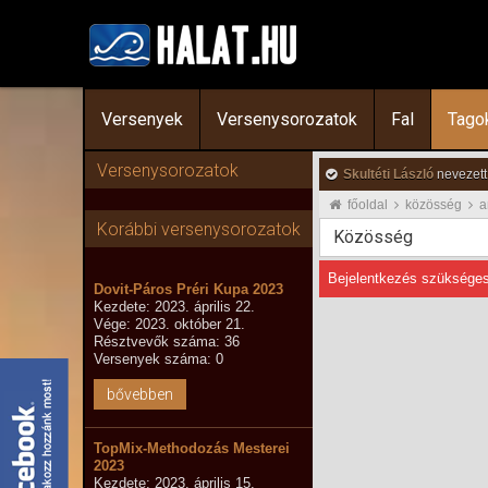
Versenyek
Versenysorozatok
Fal
Tago
Versenysorozatok
Skultéti László
nevezett
főoldal
közösség
a
Korábbi versenysorozatok
Közösség
Bejelentkezés szükséges
Dovit-Páros Préri Kupa 2023
Kezdete: 2023. április 22.
Vége: 2023. október 21.
Résztvevők száma: 36
Versenyek száma: 0
bővebben
TopMix-Methodozás Mesterei
2023
Kezdete: 2023. április 15.