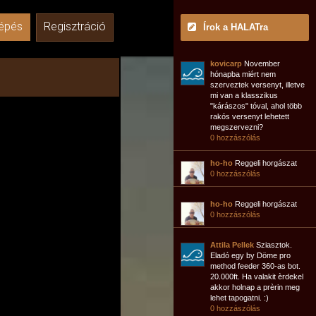
épés
Regisztráció
Írok a HALATra
kovicarp
November
hónapba miért nem
szerveztek versenyt, illetve
mi van a klasszikus
"kárászos" tóval, ahol több
rakós versenyt lehetett
megszervezni?
0 hozzászólás
ho-ho
Reggeli horgászat
0 hozzászólás
ho-ho
Reggeli horgászat
0 hozzászólás
Attila Pellek
Sziasztok.
Eladó egy by Döme pro
method feeder 360-as bot.
20.000ft. Ha valakit èrdekel
akkor holnap a prèrin meg
lehet tapogatni. :)
0 hozzászólás