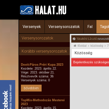
Versenyek
Versenysorozatok
Fal
Tago
Versenysorozatok
Skultéti László
nevezett
főoldal
közösség
7
Korábbi versenysorozatok
Közösség
Bejelentkezés szükséges
Dovit-Páros Préri Kupa 2023
Kezdete: 2023. április 22.
Vége: 2023. október 21.
Résztvevők száma: 36
Versenyek száma: 0
bővebben
TopMix-Methodozás Mesterei
2023
Kezdete: 2023. április 15.