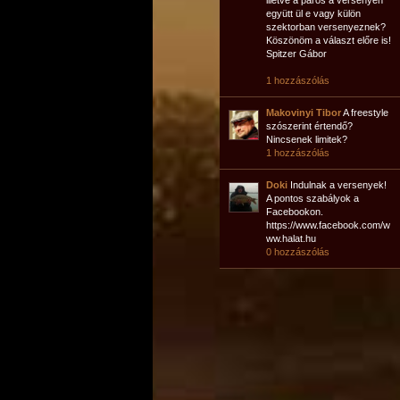
illetve a páros a versenyen
együtt ül e vagy külön
szektorban versenyeznek?
Köszönöm a választ előre is!
Spitzer Gábor
1 hozzászólás
Makovinyi Tibor
A freestyle
szószerint értendő?
Nincsenek limitek?
1 hozzászólás
Doki
Indulnak a versenyek!
A pontos szabályok a
Facebookon.
https://www.facebook.com/w
ww.halat.hu
0 hozzászólás