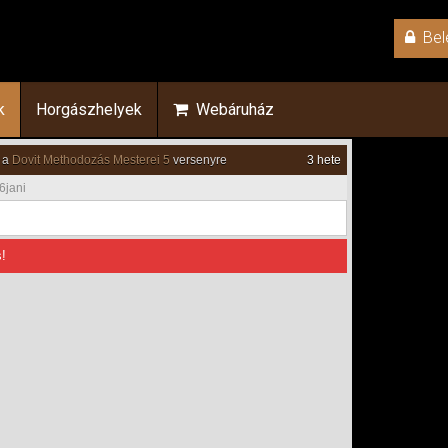
Bel
k
Horgászhelyek
Webáruház
 a
Dovit Methodozás Mesterei 5
versenyre
3 hete
6jani
!