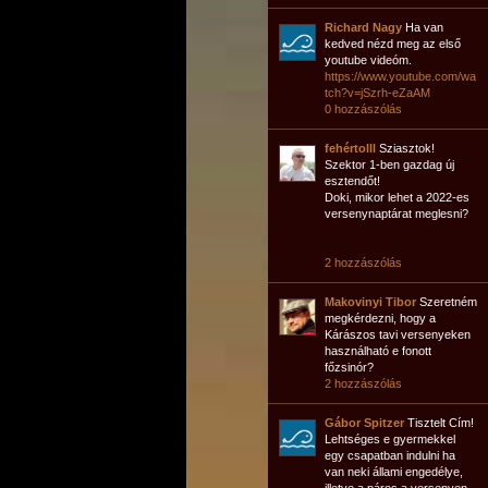
Richard Nagy
Ha van
kedved nézd meg az első
youtube videóm.
https://www.youtube.com/wa
tch?v=jSzrh-eZaAM
0 hozzászólás
fehértolll
Sziasztok!
Szektor 1-ben gazdag új
esztendőt!
Doki, mikor lehet a 2022-es
versenynaptárat meglesni?
2 hozzászólás
Makovinyi Tibor
Szeretném
megkérdezni, hogy a
Kárászos tavi versenyeken
használható e fonott
főzsinór?
2 hozzászólás
Gábor Spitzer
Tisztelt Cím!
Lehtséges e gyermekkel
egy csapatban indulni ha
van neki állami engedélye,