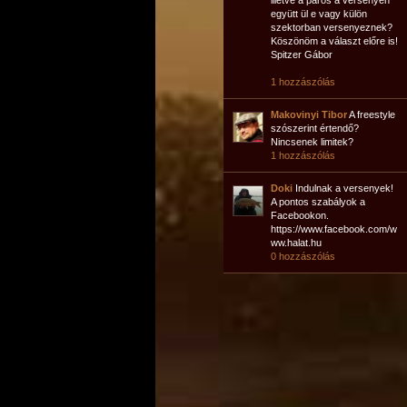
illetve a páros a versenyen
együtt ül e vagy külön
szektorban versenyeznek?
Köszönöm a választ előre is!
Spitzer Gábor
1 hozzászólás
Makovinyi Tibor
A freestyle
szószerint értendő?
Nincsenek limitek?
1 hozzászólás
Doki
Indulnak a versenyek!
A pontos szabályok a
Facebookon.
https://www.facebook.com/w
ww.halat.hu
0 hozzászólás