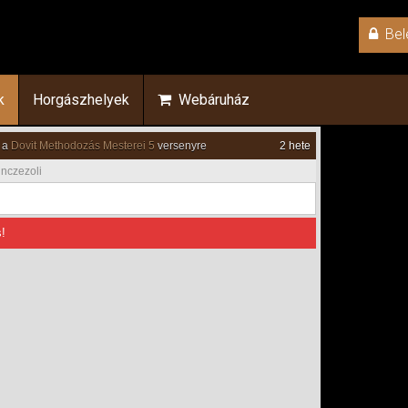
Bel
k
Horgászhelyek
Webáruház
 a
Dovit Methodozás Mesterei 5
versenyre
2 hete
inczezoli
!