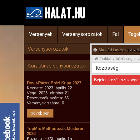
Versenyek
Versenysorozatok
Fal
Tago
Versenysorozatok
Skultéti László
nevezett
főoldal
közösség
v
Korábbi versenysorozatok
Közösség
Bejelentkezés szükséges
Dovit-Páros Préri Kupa 2023
Kezdete: 2023. április 22.
Vége: 2023. október 21.
Résztvevők száma: 36
Versenyek száma: 0
bővebben
TopMix-Methodozás Mesterei
2023
Kezdete: 2023. április 15.