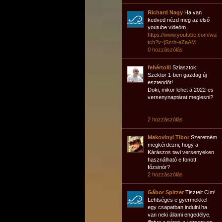
Richard Nagy
Ha van
kedved nézd meg az első
youtube videóm.
https://www.youtube.com/wa
tch?v=jSzrh-eZaAM
0 hozzászólás
fehértolll
Sziasztok!
Szektor 1-ben gazdag új
esztendőt!
Doki, mikor lehet a 2022-es
versenynaptárat meglesni?
2 hozzászólás
Makovinyi Tibor
Szeretném
megkérdezni, hogy a
Kárászos tavi versenyeken
használható e fonott
főzsinór?
2 hozzászólás
Gábor Spitzer
Tisztelt Cím!
Lehtséges e gyermekkel
egy csapatban indulni ha
van neki állami engedélye,