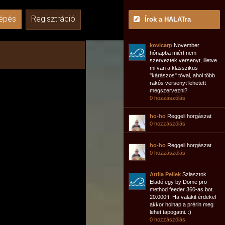
épés
Regisztráció
Írok a HALATra
kovicarp
November
hónapba miért nem
szerveztek versenyt, illetve
mi van a klasszikus
"kárászos" tóval, ahol több
rakós versenyt lehetett
megszervezni?
0 hozzászólás
ho-ho
Reggeli horgászat
0 hozzászólás
ho-ho
Reggeli horgászat
0 hozzászólás
Attila Pellek
Sziasztok.
Eladó egy by Döme pro
method feeder 360-as bot.
20.000ft. Ha valakit èrdekel
akkor holnap a prèrin meg
lehet tapogatni. :)
0 hozzászólás