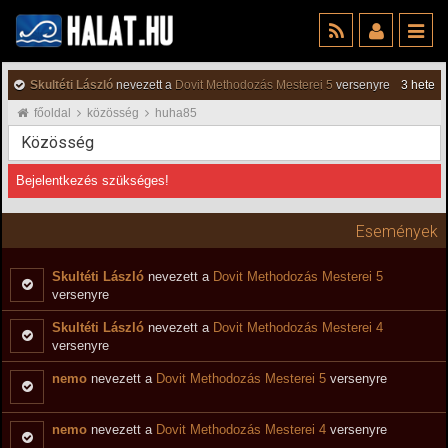
Skultéti László
nevezett a
Dovit Methodozás Mesterei 5
versenyre
3 hete
főoldal
közösség
huha85
Közösség
Bejelentkezés szükséges!
Események
Skultéti László
nevezett a
Dovit Methodozás Mesterei 5
versenyre
Skultéti László
nevezett a
Dovit Methodozás Mesterei 4
versenyre
nemo
nevezett a
Dovit Methodozás Mesterei 5
versenyre
nemo
nevezett a
Dovit Methodozás Mesterei 4
versenyre