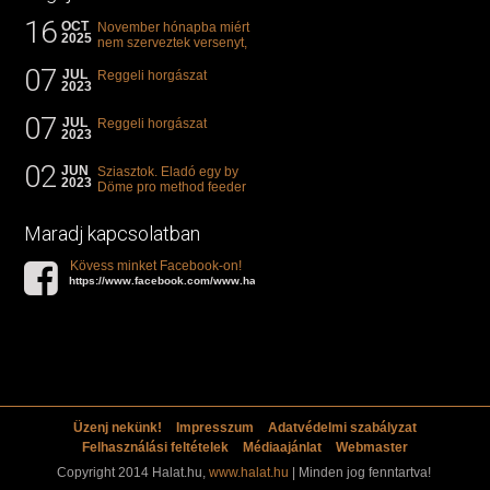
16
OCT
November hónapba miért
2025
nem szerveztek versenyt,
illetve mi van a klasszikus
07
"kárászos"...
JUL
Reggeli horgászat
2023
07
JUL
Reggeli horgászat
2023
02
JUN
Sziasztok. Eladó egy by
2023
Döme pro method feeder
360-as bot. 20.000ft. Ha
valakit èrdekel akkor...
Maradj kapcsolatban
Kövess minket Facebook-on!
https://www.facebook.com/www.halat.hu
Üzenj nekünk!
Impresszum
Adatvédelmi szabályzat
Felhasználási feltételek
Médiaajánlat
Webmaster
Copyright 2014 Halat.hu,
www.halat.hu
| Minden jog fenntartva!