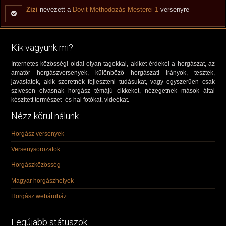
Zizi
nevezett a
Dovit Methodozás Mesterei 1
versenyre
Kik vagyunk mi?
Internetes közösségi oldal olyan tagokkal, akiket érdekel a horgászat, az
amatőr horgászversenyek, különböző horgászati irányok, tesztek,
javaslatok, akik szeretnék fejleszteni tudásukat, vagy egyszerűen csak
szívesen olvasnak horgász témájú cikkeket, nézegetnek mások által
készített természet- és hal fotókat, videókat.
Nézz körül nálunk
Horgász versenyek
Versenysorozatok
Horgászközösség
Magyar horgászhelyek
Horgász webáruház
Legújabb státuszok