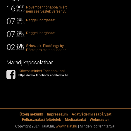
16
OCT
November hónapba miért
2025
nem szerveztek versenyt,
illetve mi van a klasszikus
07
"kárászos"...
JUL
Reggeli horgászat
2023
07
JUL
Reggeli horgászat
2023
02
JUN
Sziasztok. Eladó egy by
2023
Döme pro method feeder
360-as bot. 20.000ft. Ha
valakit èrdekel akkor...
Maradj kapcsolatban
Kövess minket Facebook-on!
https://www.facebook.com/www.halat.hu
Üzenj nekünk!
Impresszum
Adatvédelmi szabályzat
Felhasználási feltételek
Médiaajánlat
Webmaster
Copyright 2014 Halat.hu,
www.halat.hu
| Minden jog fenntartva!