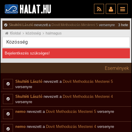
Skultéti László
nevezett a
Dovit Methodozás Mesterei 5
versenyre
3 hete
főoldal
közösség
halmagus
Közösség
Bejelentkezés szükséges!
Események
Skultéti László
nevezett a
Dovit Methodozás Mesterei 5
versenyre
Skultéti László
nevezett a
Dovit Methodozás Mesterei 4
versenyre
nemo
nevezett a
Dovit Methodozás Mesterei 5
versenyre
nemo
nevezett a
Dovit Methodozás Mesterei 4
versenyre