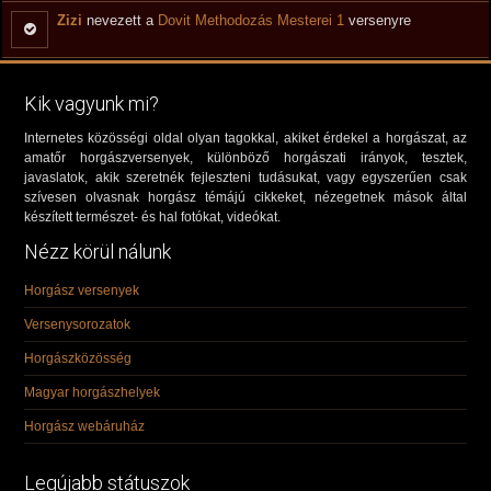
Zizi
nevezett a
Dovit Methodozás Mesterei 1
versenyre
Kik vagyunk mi?
Internetes közösségi oldal olyan tagokkal, akiket érdekel a horgászat, az
amatőr horgászversenyek, különböző horgászati irányok, tesztek,
javaslatok, akik szeretnék fejleszteni tudásukat, vagy egyszerűen csak
szívesen olvasnak horgász témájú cikkeket, nézegetnek mások által
készített természet- és hal fotókat, videókat.
Nézz körül nálunk
Horgász versenyek
Versenysorozatok
Horgászközösség
Magyar horgászhelyek
Horgász webáruház
Legújabb státuszok