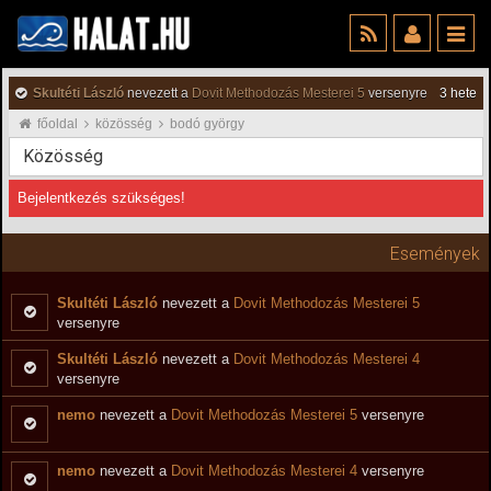
Skultéti László
nevezett a
Dovit Methodozás Mesterei 5
versenyre
3 hete
főoldal
közösség
bodó györgy
Közösség
Bejelentkezés szükséges!
Események
Skultéti László
nevezett a
Dovit Methodozás Mesterei 5
versenyre
Skultéti László
nevezett a
Dovit Methodozás Mesterei 4
versenyre
nemo
nevezett a
Dovit Methodozás Mesterei 5
versenyre
nemo
nevezett a
Dovit Methodozás Mesterei 4
versenyre