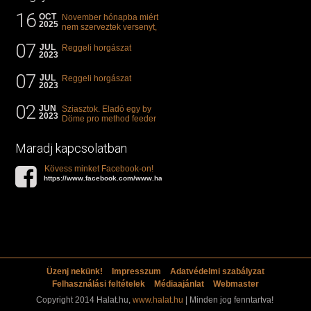
16
OCT
November hónapba miért
2025
nem szerveztek versenyt,
illetve mi van a klasszikus
07
"kárászos"...
JUL
Reggeli horgászat
2023
07
JUL
Reggeli horgászat
2023
02
JUN
Sziasztok. Eladó egy by
2023
Döme pro method feeder
360-as bot. 20.000ft. Ha
valakit èrdekel akkor...
Maradj kapcsolatban
Kövess minket Facebook-on!
https://www.facebook.com/www.halat.hu
Üzenj nekünk!
Impresszum
Adatvédelmi szabályzat
Felhasználási feltételek
Médiaajánlat
Webmaster
Copyright 2014 Halat.hu,
www.halat.hu
| Minden jog fenntartva!