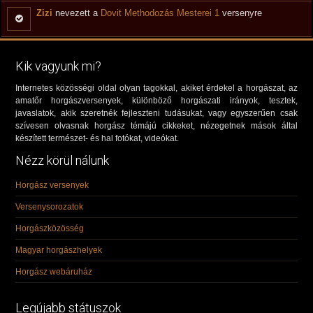
Zizi
nevezett a
Dovit Methodozás Mesterei 1
versenyre
Kik vagyunk mi?
Internetes közösségi oldal olyan tagokkal, akiket érdekel a horgászat, az
amatőr horgászversenyek, különböző horgászati irányok, tesztek,
javaslatok, akik szeretnék fejleszteni tudásukat, vagy egyszerűen csak
szívesen olvasnak horgász témájú cikkeket, nézegetnek mások által
készített természet- és hal fotókat, videókat.
Nézz körül nálunk
Horgász versenyek
Versenysorozatok
Horgászközösség
Magyar horgászhelyek
Horgász webáruház
Legújabb státuszok