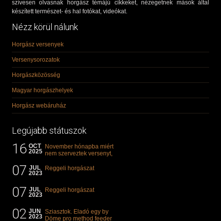
szívesen olvasnak horgász témájú cikkeket, nézegetnek mások által
készített természet- és hal fotókat, videókat.
Nézz körül nálunk
Horgász versenyek
Versenysorozatok
Horgászközösség
Magyar horgászhelyek
Horgász webáruház
Legújabb státuszok
16
OCT
November hónapba miért
2025
nem szerveztek versenyt,
illetve mi van a klasszikus
07
"kárászos"...
JUL
Reggeli horgászat
2023
07
JUL
Reggeli horgászat
2023
02
JUN
Sziasztok. Eladó egy by
2023
Döme pro method feeder