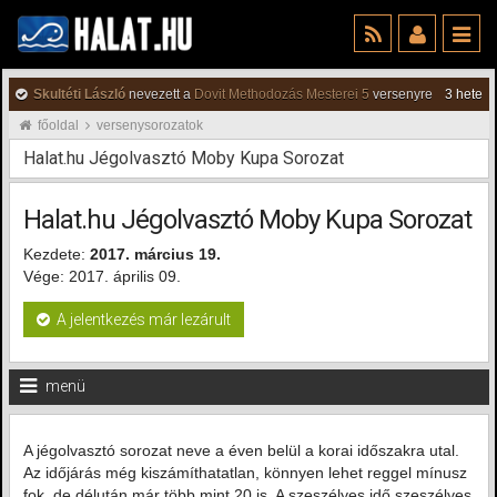
Skultéti László
nevezett a
Dovit Methodozás Mesterei 5
versenyre
3 hete
főoldal
versenysorozatok
Halat.hu Jégolvasztó Moby Kupa Sorozat
Halat.hu Jégolvasztó Moby Kupa Sorozat
Kezdete:
2017. március 19.
Vége: 2017. április 09.
A jelentkezés már lezárult
menü
A jégolvasztó sorozat neve a éven belül a korai időszakra utal.
Az időjárás még kiszámíthatatlan, könnyen lehet reggel mínusz
fok, de délután már több mint 20 is. A szeszélyes idő szeszélyes