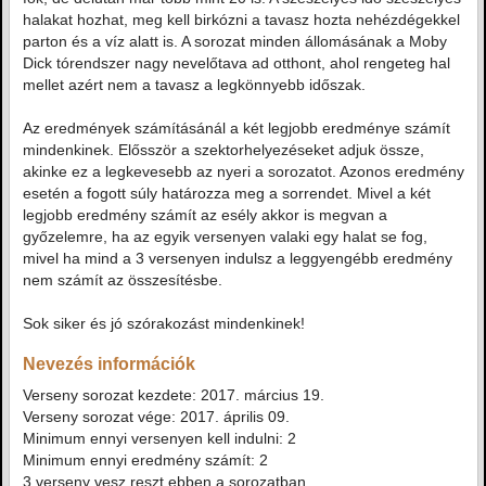
halakat hozhat, meg kell birkózni a tavasz hozta nehézdégekkel
parton és a víz alatt is. A sorozat minden állomásának a Moby
Dick tórendszer nagy nevelőtava ad otthont, ahol rengeteg hal
mellet azért nem a tavasz a legkönnyebb időszak.
Az eredmények számításánál a két legjobb eredménye számít
mindenkinek. Elősször a szektorhelyezéseket adjuk össze,
akinke ez a legkevesebb az nyeri a sorozatot. Azonos eredmény
esetén a fogott súly határozza meg a sorrendet. Mivel a két
legjobb eredmény számít az esély akkor is megvan a
győzelemre, ha az egyik versenyen valaki egy halat se fog,
mivel ha mind a 3 versenyen indulsz a leggyengébb eredmény
nem számít az összesítésbe.
Sok siker és jó szórakozást mindenkinek!
Nevezés információk
Verseny sorozat kezdete: 2017. március 19.
Verseny sorozat vége: 2017. április 09.
Minimum ennyi versenyen kell indulni: 2
Minimum ennyi eredmény számít: 2
3 verseny vesz reszt ebben a sorozatban