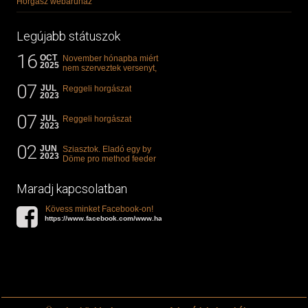
Horgász webáruház
Legújabb státuszok
16
OCT
November hónapba miért
2025
nem szerveztek versenyt,
illetve mi van a klasszikus
07
"kárászos"...
JUL
Reggeli horgászat
2023
07
JUL
Reggeli horgászat
2023
02
JUN
Sziasztok. Eladó egy by
2023
Döme pro method feeder
360-as bot. 20.000ft. Ha
valakit èrdekel akkor...
Maradj kapcsolatban
Kövess minket Facebook-on!
https://www.facebook.com/www.halat.hu