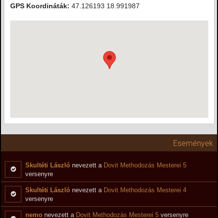
GPS Koordináták:
47.126193 18.991987
Események
Skultéti László
nevezett a
Dovit Methodozás Mesterei 5
versenyre
Skultéti László
nevezett a
Dovit Methodozás Mesterei 4
versenyre
nemo
nevezett a
Dovit Methodozás Mesterei 5
versenyre