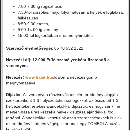
7:00-7:30-ig regisztráció,
7:30-tól sorsolás, majd folyamatosan a helyek elfoglalása,
felkészülés
8:50-9:00 etetés,
9:00-14:00-ig verseny
15:00-tól legkorábban eredményhirdetés.
Szervező elérhetőségei
: 06 70 532 1522
Nevezési díj: 12 000 Ft/fő személyenként fizetendő a
versenyen.
Nevezés:
www.halat.hu
oldalon a nevezés gomb
megnyomásával.
Díjazás:
Az versenyen résztvevők az elért eredmény alapján
szektoronként 1-3 helyezetteket serlegekkel, az összetett 1-3
helyezetteket értékes ajándékokkal díjazzuk, és hogy senki ne
menjen haza üres kézzel a helyek kizúzása ajándékkal fog
történni. Ajándékokkal készülünk azon szerencséseknek is akik
az eredmény hirdetés végéig kitartanak egy TOMBOLA húzás
keretén belül.