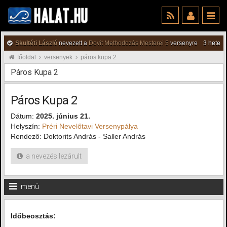
Skultéti László
nevezett a
Dovit Methodozás Mesterei 5
versenyre
3 hete
főoldal
versenyek
páros kupa 2
Páros Kupa 2
Páros Kupa 2
Dátum:
2025. június 21.
Helyszín:
Préri Nevelőtavi Versenypálya
Rendező: Doktorits András - Saller András
a nevezés lezárult
menü
Időbeosztás: